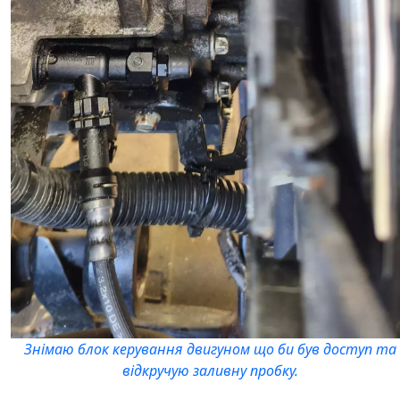
Знімаю блок керування двигуном що би був доступ та
відкручую заливну пробку.