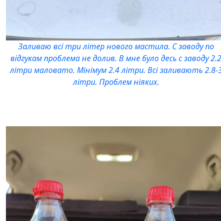
Заливаю всі три літер нового мастила. С заводу по
відгукам проблема не долив. В мне було десь с заводу 2.
літри маловато. Мінімум 2.4 літри. Всі заливають 2.8-
літри. Проблем ніяких.