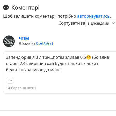
Коментарі
Щоб залишати коментарі, потрібно
авторизуватись
.
Сортувати за
ЧIIM
Я їжджу на
Opel Astra J
Запендюрив я 3 літри...потім зливав 0,5🤭 (бо злив
старої 2.4), вирішив хай буде стільки-скільки і
бельгієць заливав до мане
14 березня 08:01