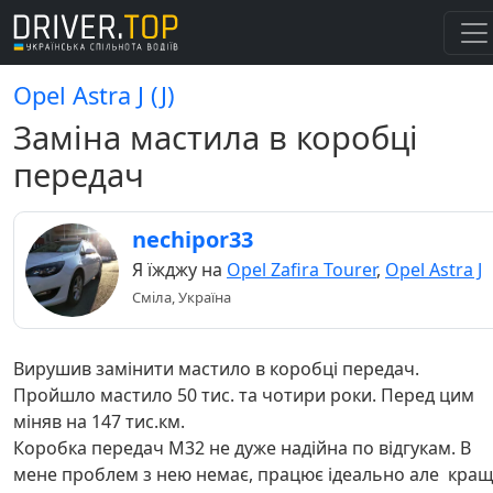
Opel Astra J (J)
Заміна мастила в коробці
передач
nechipor33
Я їжджу на
Opel Zafira Tourer
,
Opel Astra J
Сміла, Україна
Вирушив замінити мастило в коробці передач.
Пройшло мастило 50 тис. та чотири роки. Перед цим
міняв на 147 тис.км.
Коробка передач М32 не дуже надійна по відгукам. В
мене проблем з нею немає, працює ідеально але кра