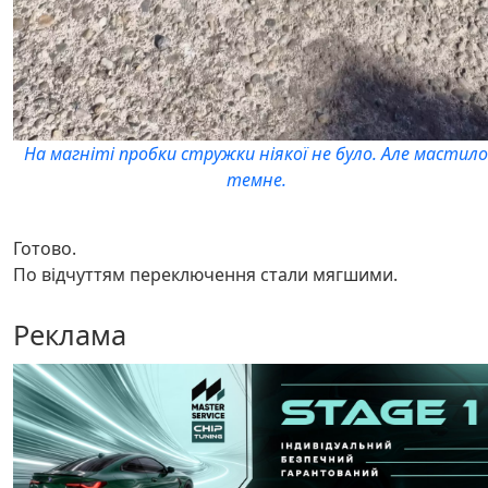
На магніті пробки стружки ніякої не було. Але мастил
темне.
Готово.
По відчуттям переключення стали мягшими.
Реклама