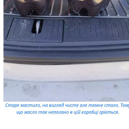
Старе мастило, на вигляд чисте але темне стало. Том
що масло так непогано в цій коробці гріється.