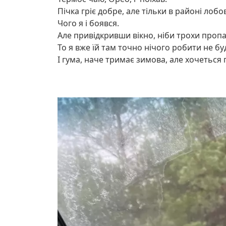
Пічка гріє добре, але тільки в районі лобо
Чого я і боявся.
Але привідкривши вікно, ніби трохи пропа
То я вже їй там точно нічого робити не буду
І гума, наче тримає зимова, але хочеться г