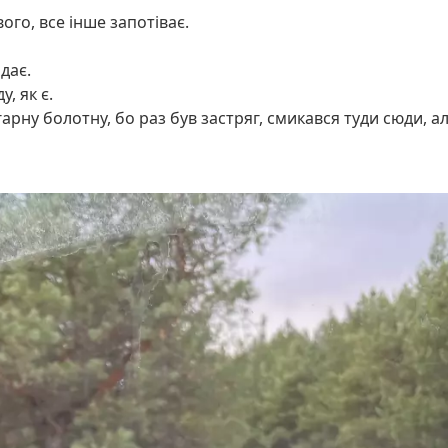
вого, все інше запотіває.
дає.
, як є.
арну болотну, бо раз був застряг, смикався туди сюди, але