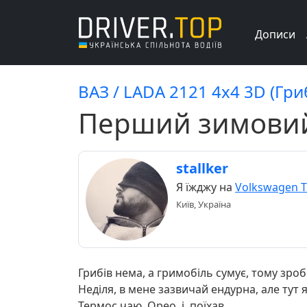
Дописи
ВАЗ / LADA 2121 4x4 3D (Гри
Перший зимовий
stallker
Я їжджу на
Volkswagen T
Київ, Україна
Грибів нема, а гримобіль сумує, тому зроб
Неділя, в мене зазвичай ендурна, але тут 
Термос чаю, Орео, і поїхав.