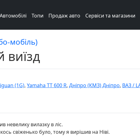
Автомобілі
Топи
Продаж авто
Сервіси та магазини
бо-мобіль)
 виїзд
iguan (1G)
,
Yamaha TT 600 R
,
Дніпро (КМЗ) Дніпро
,
ВАЗ / L
ив невелику вилазку в ліс.
якось свіженько було, тому я вирішив на Ніві.