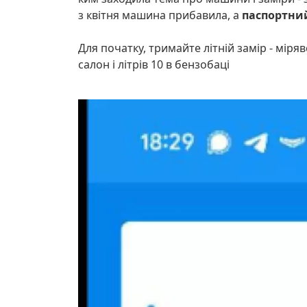
з квітня машина прибавила, а
паспортний 
Для початку, тримайте літній замір - міря
салон і літрів 10 в бензобаці