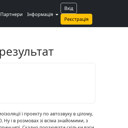
Вхід
Партнери
Інформація
Реєстрація
 результат
ізоляції і проекту по автозвуку в цілому,
. Ну і в розмовах зі всіма знайомими, з
принципі. Скадно порахувати скільки ваги