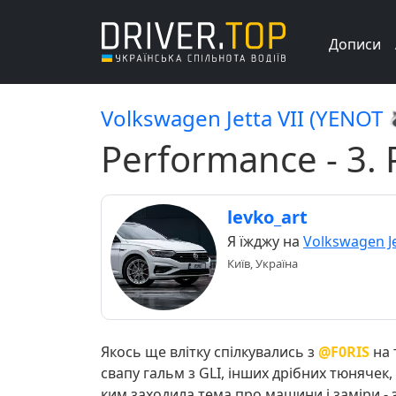
Дописи
Volkswagen Jetta VII (YENOT 
Performance - 3. 
levko_art
Я їжджу на
Volkswagen Je
Київ, Україна
Якось ще влітку спілкувались з
@F0RIS
на 
свапу гальм з GLI, інших дрібних тюнячек,
ким заходила тема про машини і заміри - 