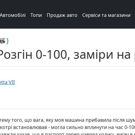
Автомобілі
Топи
Продаж авто
Сервіси та магазини
🦝)
Розгін 0-100, заміри на
tta VII
тему того, що вага, яку моя машина прибавила після шумо
 котрі встановлював - могла сильно вплинути на час 0-100
завжди казав, що в паспорт тепер навряд колись виїду в 