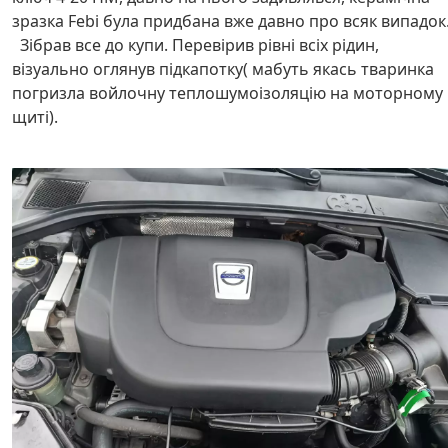
зразка Febi була придбана вже давно про всяк випадок
Зібрав все до купи. Перевірив рівні всіх рідин,
візуально оглянув підкапотку( мабуть якась тваринка
погризла войлочну теплошумоізоляцію на моторному
щиті).