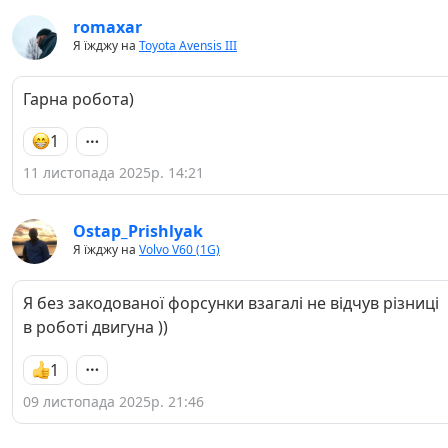
romaxar
Я їжджу на
Toyota Avensis III
Гарна робота)
1
11 листопада 2025р. 14:21
Ostap_Prishlyak
Я їжджу на
Volvo V60 (1G)
Я без закодованої форсунки взагалі не відчув різниці
в роботі двигуна ))
1
09 листопада 2025р. 21:46