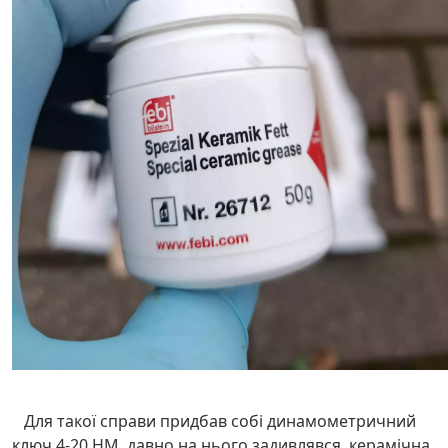
Для такої справи придбав собі динамометричний
ключ 4-20 НМ, давно на нього задивлявся, керамічна