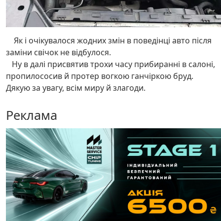
Як і очікувалося жодних змін в поведінці авто після
заміни свічок не відбулося.
Ну в далі присвятив трохи часу прибиранні в салоні,
пропилососив й протер вогкою ганчіркою бруд.
Дякую за увагу, всім миру й злагоди.
Реклама