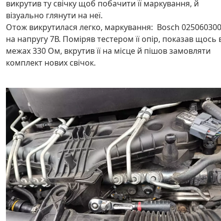
викрутив ту свічку щоб побачити її маркування, й
візуально глянути на неї.
Отож викрутилася легко, маркування: Bosch 02506030
на напругу 7В. Поміряв тестером її опір, показав щось 
межах 330 Ом, вкрутив її на місце й пішов замовляти
комплект нових свічок.