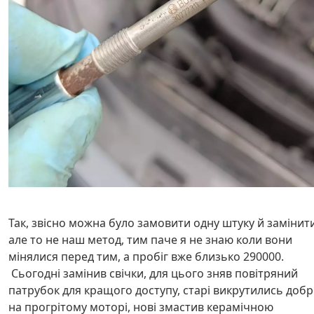
Так, звісно можна було замовити одну штуку й замінити
але то не наш метод, тим паче я не знаю коли вони
мінялися перед тим, а пробіг вже близько 290000.
Сьогодні замінив свічки, для цього зняв повітряний
патрубок для кращого доступу, старі викрутились добр
на прогрітому моторі, нові змастив керамічною