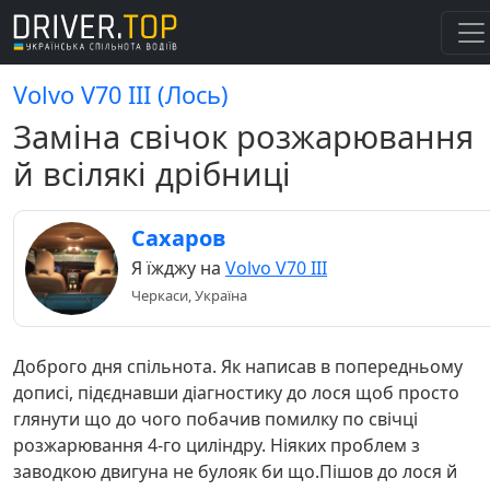
Volvo V70 III (Лось)
Заміна свічок розжарювання
й всілякі дрібниці
Сахаров
Я їжджу на
Volvo V70 III
Черкаси, Україна
Доброго дня спільнота. Як написав в попередньому
дописі, підєднавши діагностику до лося щоб просто
глянути що до чого побачив помилку по свічці
розжарювання 4-го циліндру. Ніяких проблем з
заводкою двигуна не булояк би що.Пішов до лося й