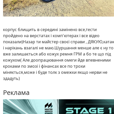
корпус блищить в середині замінено все,тести
пройдено на верстатах і комп'ютерах і все відео
показали)Назар ти майстер своєї справи , ДЯКУЮ,ката
і нарікань взагалі не маю.Шуршання менше але є ну то
вже залишається або кожух ремня ГРМ а бо те що під
кожухом( Але доопрацювання омеги йде впевненими
кроками по змозі і фінансах все по трохи
міняється,може і буде толк з омежки якщо нерви не
здадуть)
Реклама