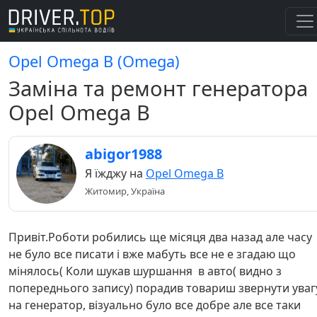
Opel Omega B (Omega)
Заміна та ремонт генератора
Opel Omega B
abigor1988
Я їжджу на
Opel Omega B
Житомир, Україна
Привіт.Роботи робились ще місяця два назад але часу
не було все писати і вже мабуть все не е згадаю що
мінялось( Коли шукав шуршання в авто( видно з
попереднього запису) порадив товариш звернути уваг
на генератор, візуально було все добре але все таки