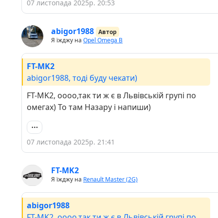
07 листопада 2025р. 20:53
abigor1988
Автор
Я їжджу на
Opel Omega B
FT-MK2
abigor1988, тоді буду чекати)
FT-MK2, оооо,так ти ж є в Львівській групі по
омегах) То там Назару і напиши)
07 листопада 2025р. 21:41
FT-MK2
Я їжджу на
Renault Master (2G)
abigor1988
FT-MK2, оооо,так ти ж є в Львівській групі по