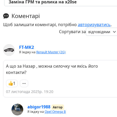
Заміна ГРМ та ролика на x20se
Коментарі
Щоб залишати коментарі, потрібно
авторизуватись
.
Сортувати за
FT-MK2
Я їжджу на
Renault Master (2G)
А що за Назар , можна силочку чи якісь його
контакти?
1
07 листопада 2025р. 19:20
abigor1988
Автор
Я їжджу на
Opel Omega B