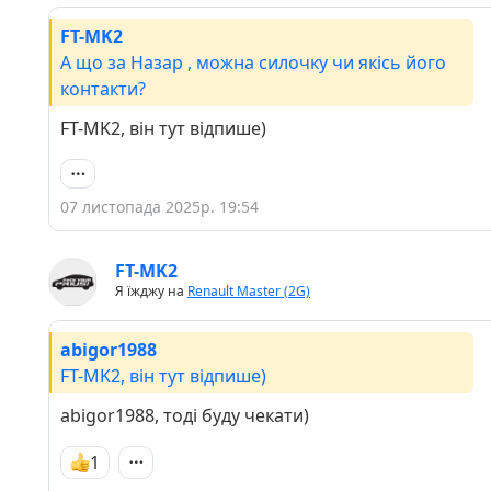
FT-MK2
А що за Назар , можна силочку чи якісь його
контакти?
FT-MK2, він тут відпише)
07 листопада 2025р. 19:54
FT-MK2
Я їжджу на
Renault Master (2G)
abigor1988
FT-MK2, він тут відпише)
abigor1988, тоді буду чекати)
1