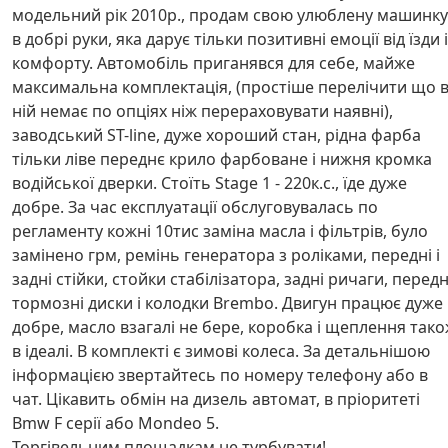
модельний рік 2010р., продам свою улюблену машинку
в добрі руки, яка дарує тільки позитивні емоції від їзди і
комфорту. Автомобіль приганявся для себе, майже
максимальна комплектація, (простіше перелічити що 
ній немає по опціях ніж перераховувати наявні),
заводський ST-line, дуже хороший стан, рідна фарба
тільки ліве переднє крило фарбоване і нижня кромка
водійської дверки. Стоїть Stage 1 - 220к.с., їде дуже
добре. За час експлуатації обслуговувалась по
регламенту кожні 10тис заміна масла і фільтрів, було
замінено грм, ремінь генератора з роліками, передні і
задні стійки, стойки стабілізатора, задні ричаги, передн
тормозні диски і колодки Brembo. Двигун працює дуже
добре, масло взагалі не бере, коробка і щеплення так
в ідеалі. В комплекті є зимові колеса. За детальнішою
інформацією звертайтесь по номеру телефону або в
чат. Цікавить обмін на дизель автомат, в пріоритеті
Bmw F серії або Mondeo 5.
Торгівельним площадкам не турбувати!