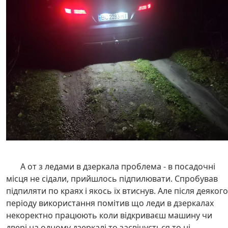
А от з ледами в дзеркала проблема - в посадочні
місця не сідали, прийшлось підпилювати. Спробував
підпиляти по краях і якось їх втиснув. Але після деякого
періоду використання помітив що леди в дзеркалах
некоректно працюють коли відкриваєш машину чи
двері на одному дзеркалі то засвічується то ні.