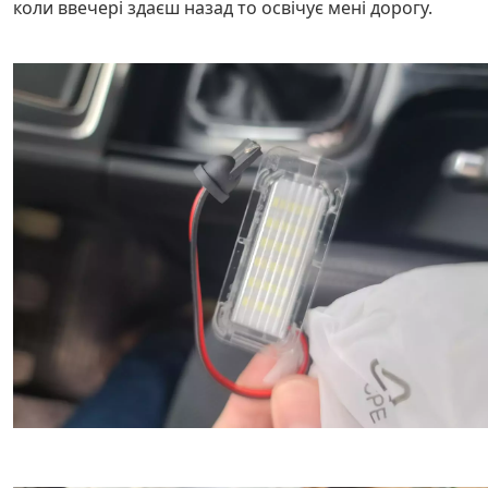
коли ввечері здаєш назад то освічує мені дорогу.