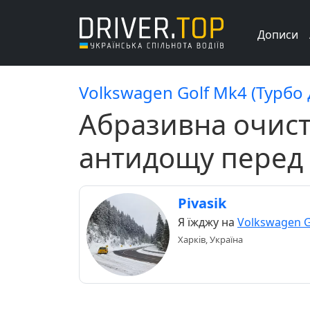
Дописи
Volkswagen Golf Mk4 (Турбо
Абразивна очист
антидощу перед
Pivasik
Я їжджу на
Volkswagen G
Харків, Україна