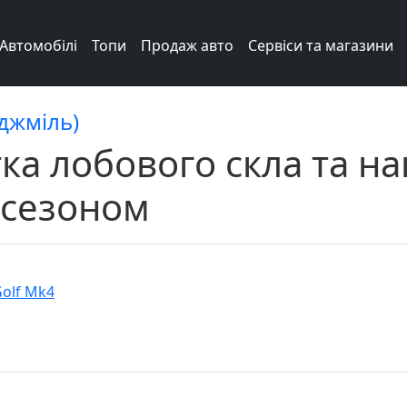
Автомобілі
Топи
Продаж авто
Сервіси та магазини
 джміль)
ка лобового скла та н
 сезоном
olf Mk4