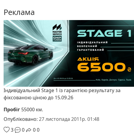
Реклама
Індивідуальний Stage 1 із гарантією результату за
фіксованою ціною до 15.09.26
Пробіг
55000 км.
Опубліковано:
27 листопада 2011р. 01:48
3
0
0
0