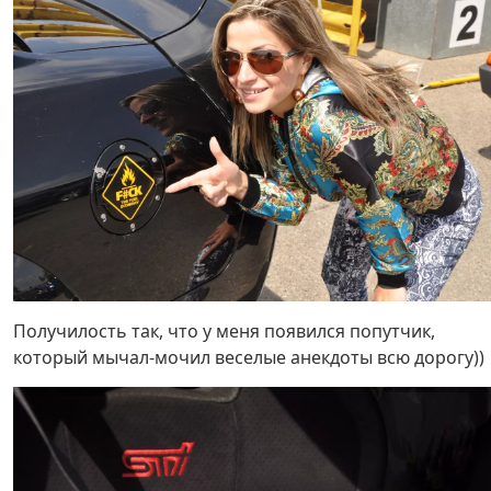
Получилость так, что у меня появился попутчик,
который мычал-мочил веселые анекдоты всю дорогу))