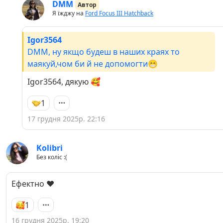
DMM
Автор
Я їжджу на
Ford Focus III Hatchback
Igor3564
DMM, ну якщо будеш в наших краях то
маякуй,чом би й не допомогти😁
Igor3564, дякую 🥰
1
17 грудня 2025р. 22:16
Kolibri
Без коліс :(
Ефектно ❤️
1
16 грудня 2025р. 19:20