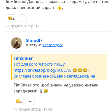
бомбезно! Давно заглядаюсь на кераміку, але це теж
доволі непоганий варіант 👍.
2
16 грудня 2025р. 17:33
Shmit87
Я їжджу на
Jeep Renegade
TimShkar
І от для кого я пости пишу:
https://driver.top/blog/600870/ 😂😂😂?
Виглядає бомбезно! Давно заглядаюсь на
кераміку, але це теж доволі непоганий варіант
TimShkar, ото щоб знали, не уважно читали,
👍.
заряджаємо 🪫🤣
3
16 грудня 2025р. 17:42