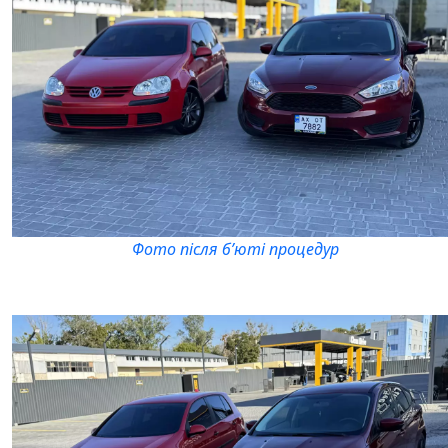
Фото після б’юті процедур