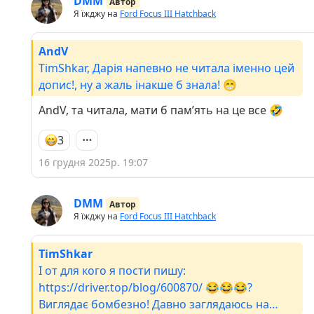
DMM
Автор
Я їжджу на
Ford Focus III Hatchback
AndV
TimShkar, Дарія напевно не читала іменно цей
допис!, ну а жаль інакше б знала! 😁
AndV, та читала, мати б памʼять на це все 🤣
3
16 грудня 2025р. 19:07
DMM
Автор
Я їжджу на
Ford Focus III Hatchback
TimShkar
І от для кого я пости пишу:
https://driver.top/blog/600870/ 😂😂😂?
Виглядає бомбезно! Давно заглядаюсь на