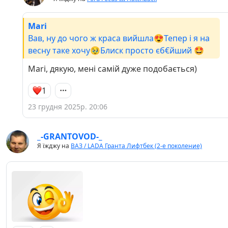
Mari
Вав, ну до чого ж краса вийшла😍Тепер і я на
весну таке хочу🥹Блиск просто єб€йший 🤩
Mari, дякую, мені самій дуже подобається)
1
23 грудня 2025р. 20:06
_-GRANTOVOD-_
Я їжджу на
ВАЗ / LADA Гранта Лифтбек (2-е поколение)