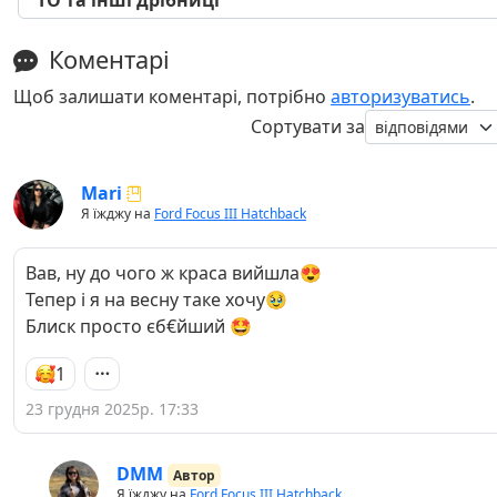
Коментарі
Щоб залишати коментарі, потрібно
авторизуватись
.
Сортувати за
Mari
Я їжджу на
Ford Focus III Hatchback
Вав, ну до чого ж краса вийшла😍
Тепер і я на весну таке хочу🥹
Блиск просто єб€йший 🤩
1
23 грудня 2025р. 17:33
DMM
Автор
Я їжджу на
Ford Focus III Hatchback