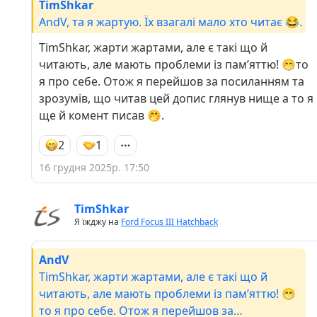
TimShkar
AndV, та я жартую. Їх взагалі мало хто читає 😂.
TimShkar, жарти жартами, але є такі що й
читають, але мають проблеми із памʼяттю! 😁то
я про себе. Отож я перейшов за посиланням та
зрозумів, що читав цей допис глянув нище а то я
ще й комент писав 🤭.
2
1
16 грудня 2025р. 17:50
TimShkar
Я їжджу на
Ford Focus III Hatchback
AndV
TimShkar, жарти жартами, але є такі що й
читають, але мають проблеми із памʼяттю! 😁
то я про себе. Отож я перейшов за