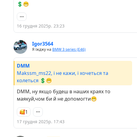
💲😁
16 грудня 2025р. 23:23
Igor3564
Я їжджу на
BMW 3 series (E46)
DMM
Makssm_ms22, і не кажи, і хочеться та
колеться 💲😁
DMM, ну якщо будеш в наших краях то
маякуй,чом би й не допомогти😁
1
17 грудня 2025р. 17:43