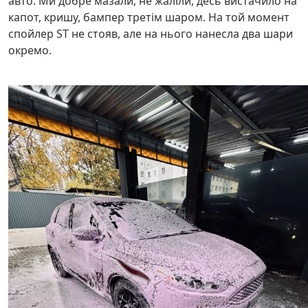
авто. Ми добре мазали, не жаліли, десь вистачило на
капот, кришу, бампер третім шаром. На той момент
спойлер ST не стояв, але на нього нанесла два шари
окремо.