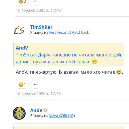
2
16 грудня 2025р. 17:43
TimShkar
Я їжджу на
Ford Focus III Hatchback
AndV
TimShkar, Дарія напевно не читала іменно цей
допис!, ну а жаль інакше б знала! 😁
AndV, та я жартую. Їх взагалі мало хто читає 😂.
1
16 грудня 2025р. 17:46
AndV
Я їжджу на
Volvo XC60 (1G)