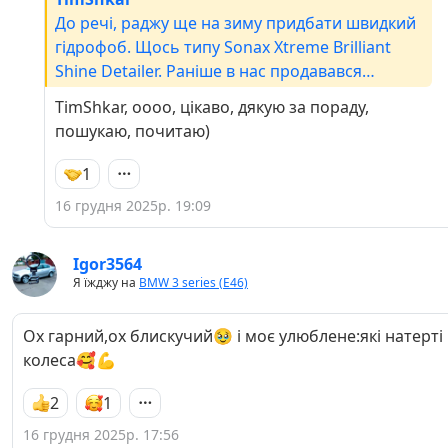
До речі, раджу ще на зиму придбати швидкий
гідрофоб. Щось типу Sonax Xtreme Brilliant
Shine Detailer. Раніше в нас продавався
топовий (як на мене) засіб від Grass, але
TimShkar, оооо, цікаво, дякую за пораду,
нажаль, там проблемка із країною
пошукаю, почитаю)
виробником (хоча й досі то тут то там бачу
його на маркетплейсах).
1
16 грудня 2025р. 19:09
Igor3564
Я їжджу на
BMW 3 series (E46)
Ох гарний,ох блискучий🥹 і моє улюблене:які натерті
колеса🥰💪
2
1
16 грудня 2025р. 17:56