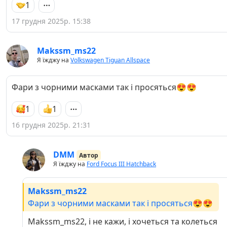
1
17 грудня 2025р. 15:38
Makssm_ms22
Я їжджу на
Volkswagen Tiguan Allspace
Фари з чорними масками так і просяться😍😍
1
1
16 грудня 2025р. 21:31
DMM
Автор
Я їжджу на
Ford Focus III Hatchback
Makssm_ms22
Фари з чорними масками так і просяться😍😍
Makssm_ms22, і не кажи, і хочеться та колеться