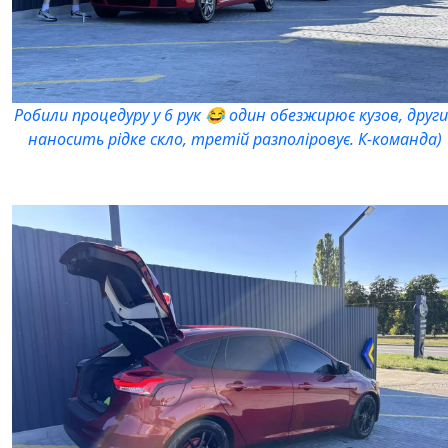
Робили процедуру у 6 рук 😂 один обезжирює кузов, друг
наносить рідке скло, третій разполіровує. К-команда)