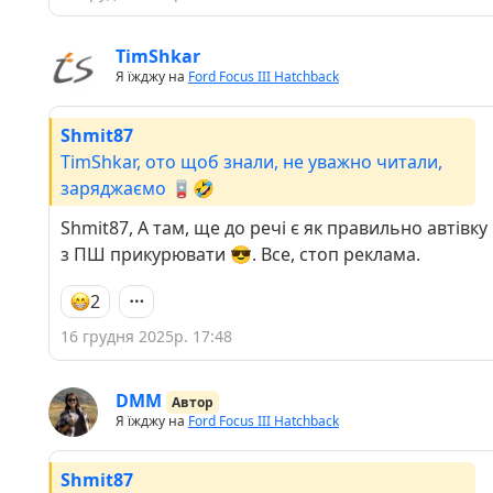
TimShkar
Я їжджу на
Ford Focus III Hatchback
Shmit87
TimShkar, ото щоб знали, не уважно читали,
заряджаємо 🪫🤣
Shmit87, А там, ще до речі є як правильно автівку
з ПШ прикурювати 😎. Все, стоп реклама.
2
16 грудня 2025р. 17:48
DMM
Автор
Я їжджу на
Ford Focus III Hatchback
Shmit87