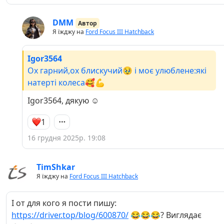
DMM
Автор
Я їжджу на
Ford Focus III Hatchback
Igor3564
Ох гарний,ох блискучий🥹 і моє улюблене:які
натерті колеса🥰💪
Igor3564, дякую ☺️
1
16 грудня 2025р. 19:08
TimShkar
Я їжджу на
Ford Focus III Hatchback
І от для кого я пости пишу:
https://driver.top/blog/600870/
😂😂😂? Виглядає