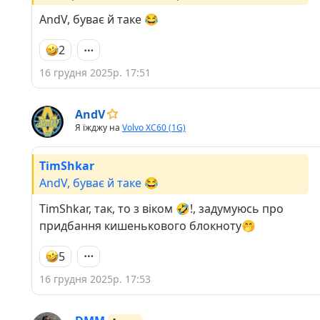
посиланням та зрозумів, що читав цей допис
AndV, буває й таке 😂
глянув нище а то я ще й комент писав 🤭.
2
16 грудня 2025р. 17:51
AndV
Я їжджу на
Volvo XC60 (1G)
TimShkar
AndV, буває й таке 😂
TimShkar, так, то з віком 🤣!, задумуюсь про
придбання кишенькового блокноту🤭
5
16 грудня 2025р. 17:53