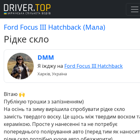
Ford Focus III Hatchback (Мала)
Рідке скло
DMM
Я їжджу на
Ford Focus III Hatchback
Харків, Україна
Вітаю 🙌
Публікую трошки з запізненням)
На осінь та зиму вирішила спробувати рідке скло
замість твердого воску. Це щось між твердим воском т
керамікою. Просте у нанесенні та не потребує
попереднього полірування авто (перед тим як наноси
рідке скло потрібно кузов авто обезжирити).