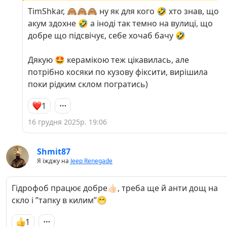
кераміку, але це теж доволі непоганий варіант
TimShkar, 🙈🙈🙈 ну як для кого 🤣 хто знав, що
👍.
акум здохне 🤣 а іноді так темно на вулиці, що
добре що підсвічує, себе хочаб бачу 🤣
Дякую 🤩 керамікою теж цікавилась, але
потрібно косяки по кузову фіксити, вирішила
поки рідким склом погратись)
1
16 грудня 2025р. 19:06
Shmit87
Я їжджу на
Jeep Renegade
Гідрофоб працює добре👍🏻, треба ще й анти дощ на
скло і ”тапку в килим”😁
1