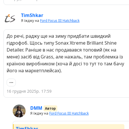
TimShkar
Я їжджу на
Ford Focus III Hatchback
До речі, раджу ще на зиму придбати швидкий
гідрофоб. Щось типу Sonax Xtreme Brilliant Shine
Detailer. Раніше в нас продавався топовий (як на
мене) засіб від Grass, але нажаль, там проблемка із
країною виробником (хоча й досі то тут то там бачу
його на маркетплейсах).
16 грудня 2025р. 17:59
DMM
Автор
Я їжджу на
Ford Focus III Hatchback
TimShkar