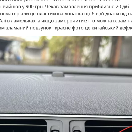
ії вийшов у 900 грн. Чекав замовлення приблизно 20 діб.
і матеріали це пластикова лопатка щоб відʼєднати від па
Алі в ламельках, а якщо заморочитися то можна їх заміни
им зламаний повзунок і красне фото це китайський дефл