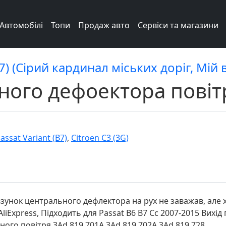
Автомобілі
Топи
Продаж авто
Сервіси та магазини
7) (Сірий кардинал міських доріг, Мій 
ного дефоектора повіт
ssat Variant (B7)
,
Citroen C3 (3G)
овзунок центрального дефлектора на рух не заважав, але
iExpress, Підходить для Passat B6 B7 Cc 2007-2015 Вихі
ного повітря 3Ad 819 701A 3Ad 819 702A 3Ad 819 728