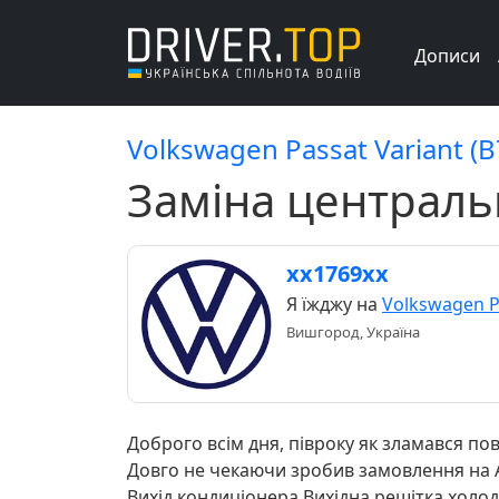
Дописи
Volkswagen Passat Variant (B
Заміна централь
хх1769хх
Я їжджу на
Volkswagen Pa
Вишгород, Україна
Доброго всім дня, півроку як зламався п
Довго не чекаючи зробив замовлення на Al
Вихід кондиціонера Вихідна решітка холод