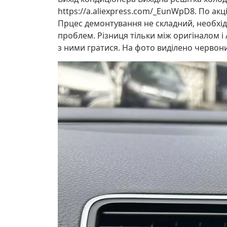
https://a.aliexpress.com/_EunWpD8. По акц
Прцес демонтування не складний, необхідн
проблем. Різниця тільки між оригіналом і 
з ними гратися. На фото виділено червон