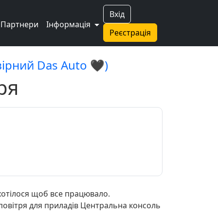
Вхід
Партнери
Інформація
Реєстрація
вірний Das Auto 🖤)
ря
 хотілося щоб все працювало.
д повітря для приладів Центральна консоль