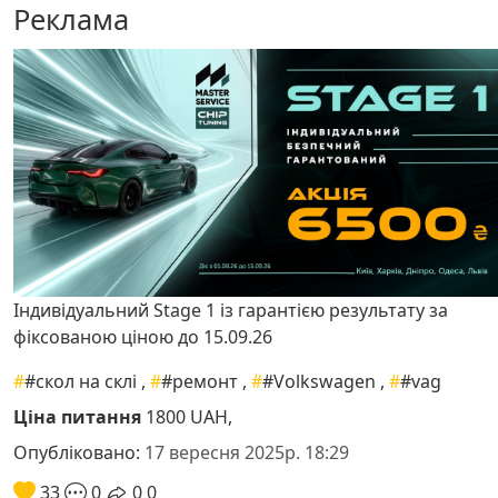
Реклама
Індивідуальний Stage 1 із гарантією результату за
фіксованою ціною до 15.09.26
#
#скол на склі
,
#
#ремонт
,
#
#Volkswagen
,
#
#vag
Ціна питання
1800 UAH,
Опубліковано:
17 вересня 2025р. 18:29
33
0
0
0