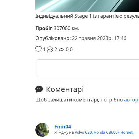
Індивідуальний Stage 1 із гарантією резул
Пробіг
307000 км.
Опубліковано:
22 травня 2023р. 17:46
1
2
0
0
Коментарі
Щоб залишати коментарі, потрібно
автор
Finn04
Я їжджу на
Volvo C30
,
Honda CB600F Hornet