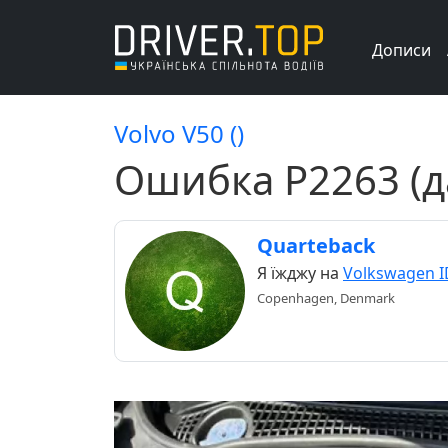
Дописи
Volvo V50 ()
Ошибка P2263 (д
Quarteback
Я їжджу на
Volkswagen I
Copenhagen, Denmark