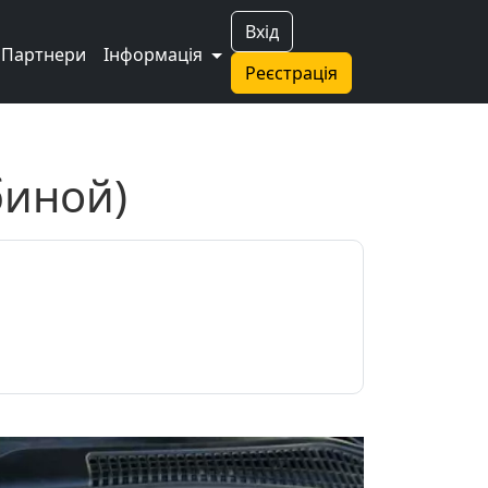
Вхід
Партнери
Інформація
Реєстрація
биной)