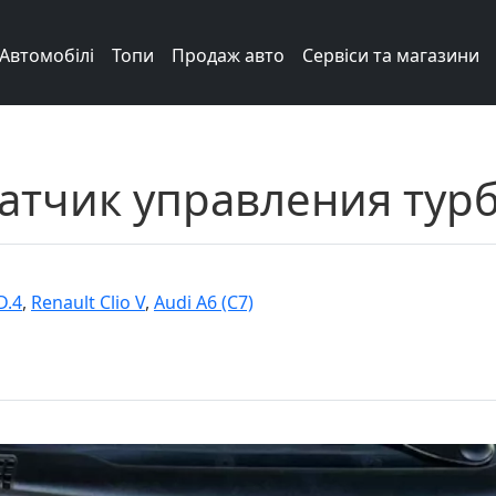
Автомобілі
Топи
Продаж авто
Сервіси та магазини
атчик управления тур
D.4
,
Renault Clio V
,
Audi A6 (C7)