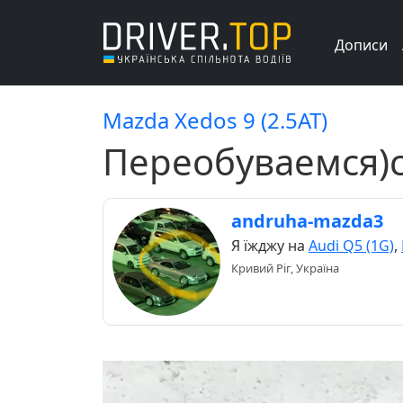
Дописи
Mazda Xedos 9 (2.5AT)
Переобуваемся)с
andruha-mazda3
Я їжджу на
Audi Q5 (1G)
,
Кривий Ріг, Україна