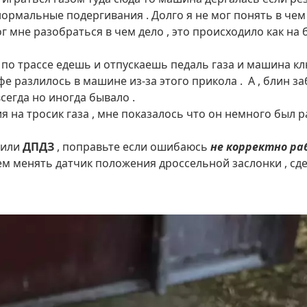
ормальные подергивания . Долго я не мог понять в чем 
мне разобраться в чем дело , это происходило как на бе
а по трассе едешь и отпускаешь педаль газа и машина к
е разлилось в машине из-за этого прикола . А , блин з
всегда но иногда бывало .
 на тросик газа , мне показалось что он немного был ра
рили
ДПДЗ
, поправьте если ошибаюсь
не корректно ра
ем менять датчик положения дроссельной заслонки , сд