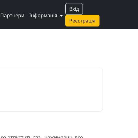
Вхід
Партнери
Інформація
Реєстрація
ко отпустить газ , нажимаешь все