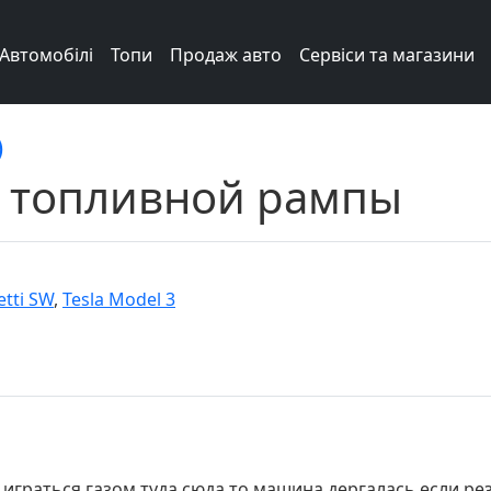
Автомобілі
Топи
Продаж авто
Сервіси та магазини
)
 топливной рампы
etti SW
,
Tesla Model 3
 играться газом туда сюда то машина дергалась если рез