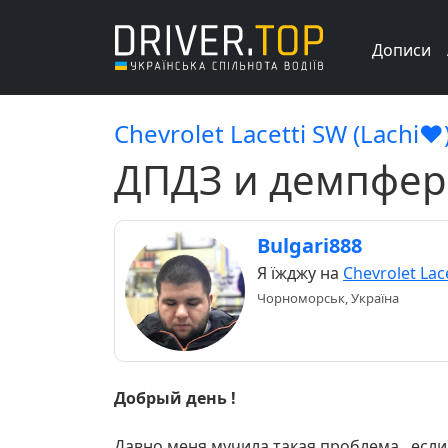
Дописи
Chevrolet Lacetti SW (Lachi❤
ДПДЗ и демпфер
Bulgari888
Я їжджу на
Chevrolet Lac
Чорноморськ, Україна
Добрый день !
Давно меня мучила такая проблема , если