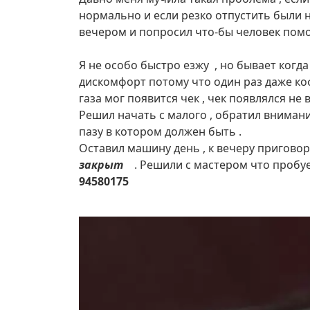
нормально и если резко отпустить были н
вечером и попросил что-бы человек помог 
Я не особо быстро езжу , но бывает когд
дискомфорт потому что один раз даже коф
газа мог появится чек , чек появлялся не 
Решил начать с малого , обратил внимания
пазу в котором должен быть .
Оставил машину день , к вечеру пригово
закрыт
. Решили с мастером что пробу
94580175