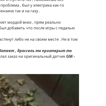
проблема , был у электрика как-то
нзине так и на газу .
люет мордой вниз , прям реально
абыл добавить что после игры с педалью
стянут либо не на своем месте . Не в том
ботает , дроссель то приоткрыт то
елал заказ на оригинальный датчик
GM -