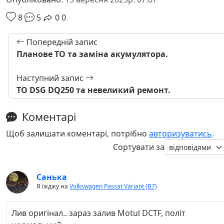
8
5
0
0
Попередній запис
Планове ТО та заміна акумулятора.
Наступний запис
ТО DSG DQ250 та невеликий ремонт.
Коментарі
Щоб залишати коментарі, потрібно
авторизуватись
.
Сортувати за
Санька
Я їжджу на
Volkswagen Passat Variant (B7)
Лив оригінал.. зараз залив Motul DCTF, політ