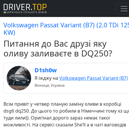
Volkswagen Passat Variant (B7) (2.0 TDi 12
KW)
Питання до Вас друзі яку
оливу заливаєте в DQ250?
D1sh0w
Я їжджу на
Volkswagen Passat Variant (B7)
Вінниця, Україна
Всім привіт у четвер планую заміну оливи в коробці
dsg6 dq250. До цього то робили в Німеччині тому хз щ
туди лили)). Оригінал дорого зараз немає такої
можливості. На сервісі сказали She’ll а в чаті ваговодів