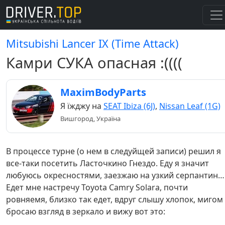
Mitsubishi Lancer IX (Time Attack)
Камри СУКА опасная :((((
MaximBodyParts
Я їжджу на
SEAT Ibiza (6J)
,
Nissan Leaf (1G)
Вишгород, Україна
В процессе турне (о нем в следуйщей записи) решил я
все-таки посетить Ласточкино Гнездо. Еду я значит
любуюсь окресностями, заезжаю на узкий серпантин…
Едет мне настречу Toyota Camry Solara, почти
ровняемя, близко так едет, вдруг слышу хлопок, мигом
бросаю взгляд в зеркало и вижу вот это: