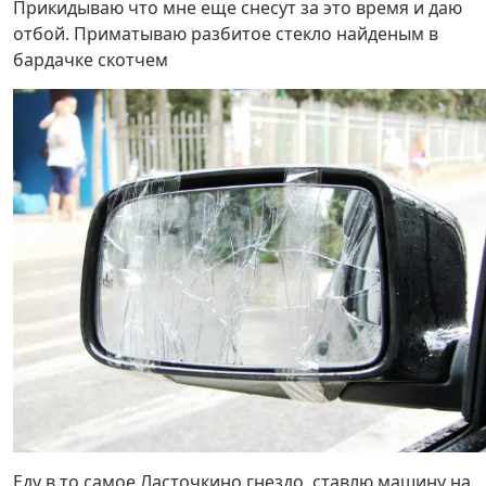
Прикидываю что мне еще снесут за это время и даю
отбой. Приматываю разбитое стекло найденым в
бардачке скотчем
Еду в то самое Ласточкино гнездо, ставлю машину на