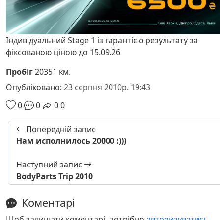
Індивідуальний Stage 1 із гарантією результату за
фіксованою ціною до 15.09.26
Пробіг
20351 км.
Опубліковано:
23 серпня 2010р. 19:43
0
0
0
0
Попередній запис
Нам исполнилось 20000 :)))
Наступний запис
BodyParts Trip 2010
Коментарі
Щоб залишати коментарі, потрібно
авторизуватись
.