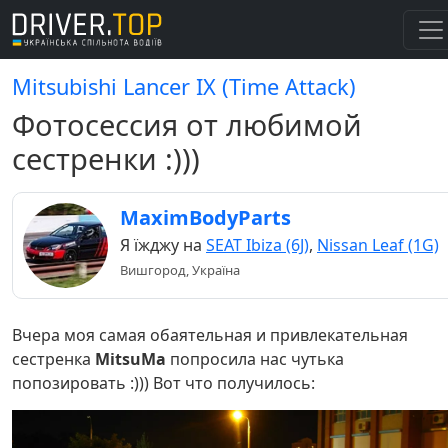
Mitsubishi Lancer IX (Time Attack)
Фотосессия от любимой
сестренки :)))
MaximBodyParts
Я їжджу на
SEAT Ibiza (6J)
,
Nissan Leaf (1G)
Вишгород, Україна
Вчера моя самая обаятельная и привлекательная
сестренка
MitsuMa
попросила нас чутька
попозировать :))) Вот что получилось: