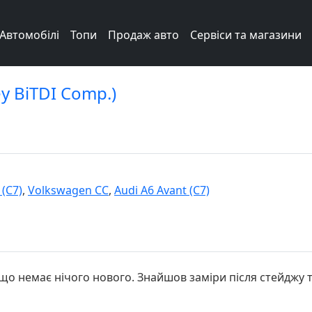
Автомобілі
Топи
Продаж авто
Сервіси та магазини
ey BiTDI Comp.)
 (C7)
,
Volkswagen СС
,
Audi A6 Avant (C7)
що немає нічого нового. Знайшов заміри після стейджу т