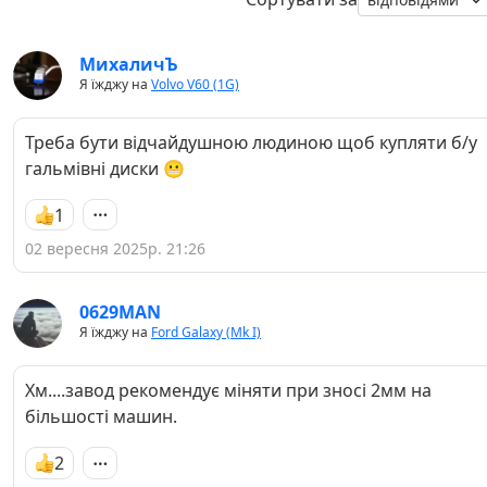
МихаличЪ
Я їжджу на
Volvo V60 (1G)
Треба бути відчайдушною людиною щоб купляти б/у
гальмівні диски 😬
1
02 вересня 2025р. 21:26
0629MAN
Я їжджу на
Ford Galaxy (Mk I)
Хм....завод рекомендує міняти при зносі 2мм на
більшості машин.
2