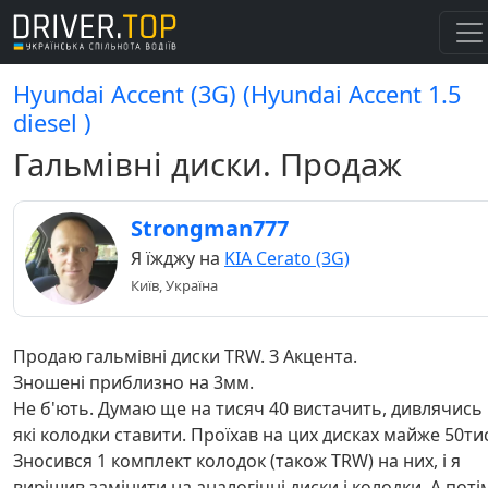
Hyundai Accent (3G) (Hyundai Accent 1.5
diesel )
Гальмівні диски. Продаж
Strongman777
Я їжджу на
KIA Cerato (3G)
Київ, Україна
Продаю гальмівні диски TRW. З Акцента.
Зношені приблизно на 3мм.
Не б'ють. Думаю ще на тисяч 40 вистачить, дивлячись
які колодки ставити. Проїхав на цих дисках майже 50тис
Зносився 1 комплект колодок (також TRW) на них, і я
вирішив замінити на аналогічні диски і колодки. А поті