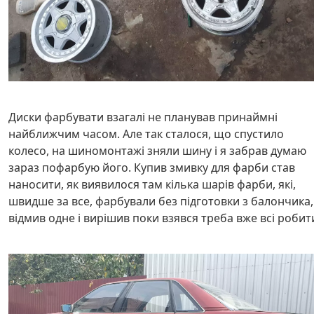
Диски фарбувати взагалі не планував принаймні
найближчим часом. Але так сталося, що спустило
колесо, на шиномонтажі зняли шину і я забрав думаю
зараз пофарбую його. Купив змивку для фарби став
наносити, як виявилося там кілька шарів фарби, які,
швидше за все, фарбували без підготовки з балончика,
відмив одне і вирішив поки взявся треба вже всі робит