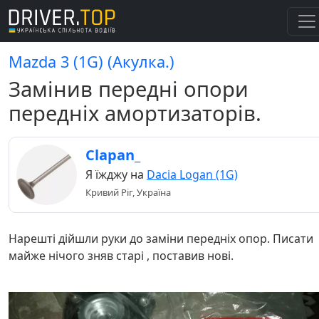
Mazda 3 (1G) (Акулка.)
Замінив передні опори
передніх амортизаторів.
Clapan_
Я їжджу на
Dacia Logan (1G)
Кривий Ріг, Україна
Нарешті дійшли руки до заміни передніх опор. Писати
майже нічого зняв старі , поставив нові.