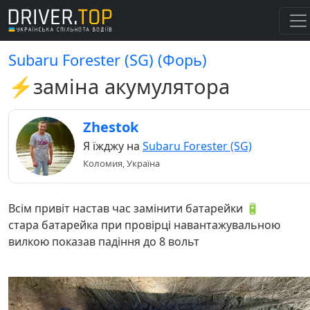
Subaru Forester (SG) (Форь)
⚡️заміна акумулятора
Zhestok
Я їжджу на
Subaru Forester (SG)
Коломия, Україна
Всім привіт настав час замінити батарейки 🔋
стара батарейка при провірці навантажувальною
вилкою показав падіння до 8 вольт