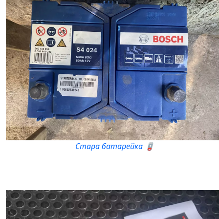
Стара батарейка 🪫