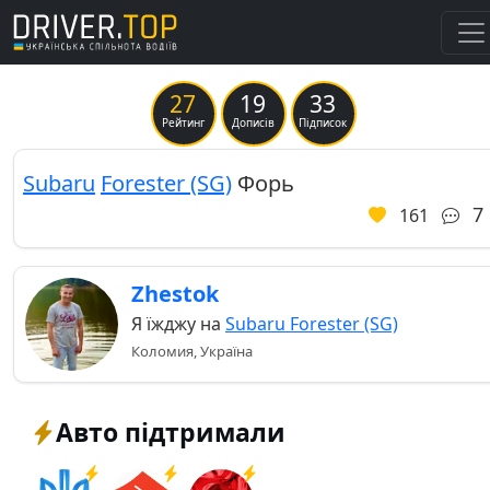
27
19
33
Previous
Ne
Рейтинг
Дописів
Підписок
Subaru
Forester (SG)
Форь
7
161
Zhestok
Я їжджу на
Subaru Forester (SG)
Коломия, Україна
Авто підтримали