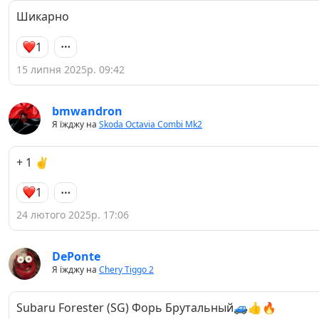
Шикарно
1
15 липня 2025р. 09:42
bmwandron
Я їжджу на
Skoda Octavia Combi Mk2
+ 1 ✌️
1
24 лютого 2025р. 17:06
DePonte
Я їжджу на
Chery Tiggo 2
Subaru Forester (SG) Форь Брутальный🚙👍🔥