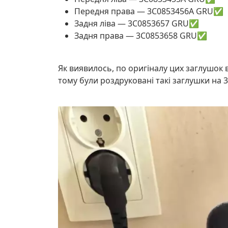
Передня права — 3C0853456A GRU✅
Задня ліва — 3C0853657 GRU✅
Задня права — 3C0853658 GRU✅
Як виявилось, по оригіналу цих заглушок в
тому були роздруковані такі заглушки на 3