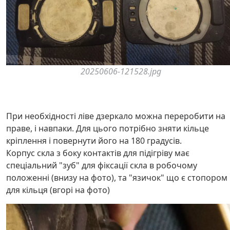
20250606-121528.jpg
При необхідності ліве дзеркало можна переробити на
праве, і навпаки. Для цього потрібно зняти кільце
кріплення і повернути його на 180 градусів.
Корпус скла з боку контактів для підігріву має
спеціальний "зуб" для фіксації скла в робочому
положенні (внизу на фото), та "язичок" що є стопором
для кільця (вгорі на фото)