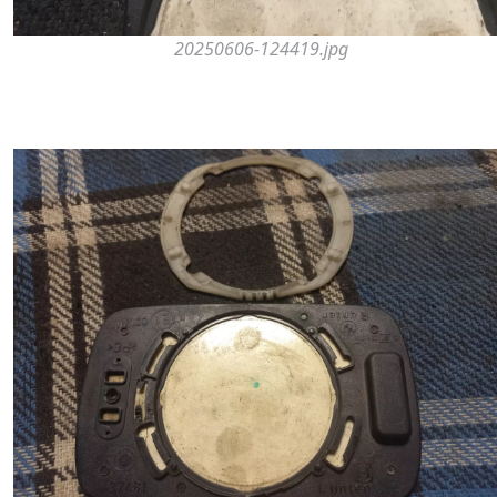
20250606-124419.jpg