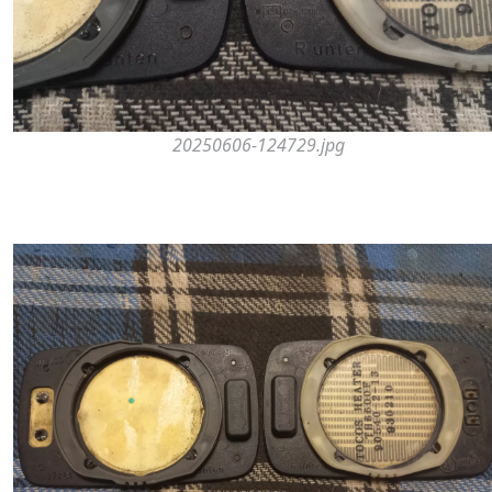
20250606-124729.jpg