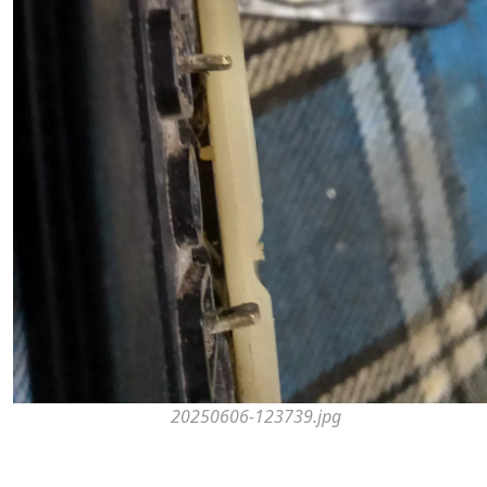
20250606-123739.jpg