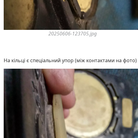
20250606-123705.jpg
На кільці є спеціальний упор (між контактами на фото)