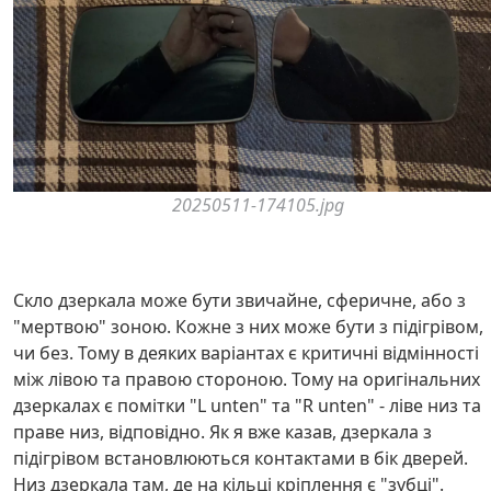
20250511-174105.jpg
Скло дзеркала може бути звичайне, сферичне, або з
"мертвою" зоною. Кожне з них може бути з підігрівом,
чи без. Тому в деяких варіантах є критичні відмінності
між лівою та правою стороною. Тому на оригінальних
дзеркалах є помітки "L unten" та "R unten" - ліве низ та
праве низ, відповідно. Як я вже казав, дзеркала з
підігрівом встановлюються контактами в бік дверей.
Низ дзеркала там, де на кільці кріплення є "зубці".