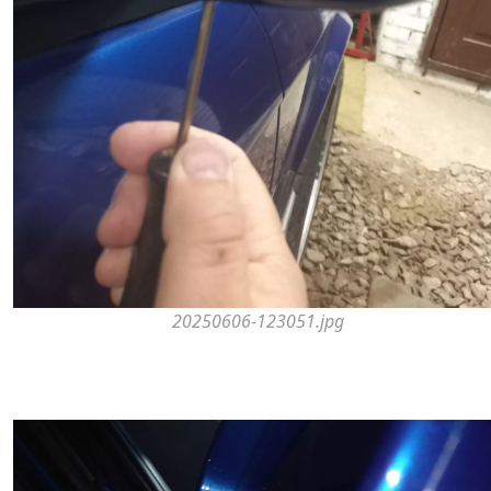
20250606-123051.jpg