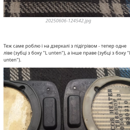
20250606-124542.jpg
Теж саме роблю і на дзеркалі з підігрівом - тепер одне
ліве (зубці з боку "L unten"), а інше праве (зубці з боку "
unten").