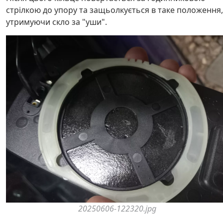
стрілкою до упору та защьолкується в таке положення,
утримуючи скло за "уши".
20250606-122320.jpg