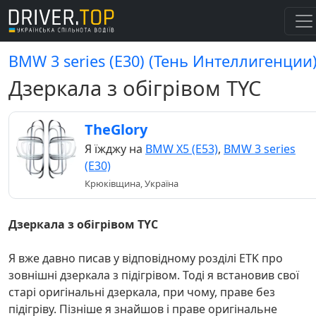
BMW 3 series (E30) (Тень Интеллигенции
Дзеркала з обігрівом TYC
TheGlory
Я їжджу на
BMW X5 (E53)
,
BMW 3 series
(E30)
Крюківщина, Україна
Дзеркала з обігрівом TYC
Я вже давно писав у відповідному розділі ETK про
зовнішні дзеркала з підігрівом. Тоді я встановив свої
старі оригінальні дзеркала, при чому, праве без
підігріву. Пізніше я знайшов і праве оригінальне