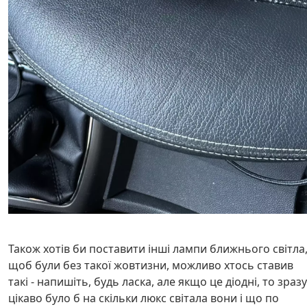
Також хотів би поставити інші лампи ближнього світла
щоб були без такої жовтизни, можливо хтось ставив
такі - напишіть, будь ласка, але якщо це діодні, то зразу
цікаво було б на скільки люкс світала вони і що по