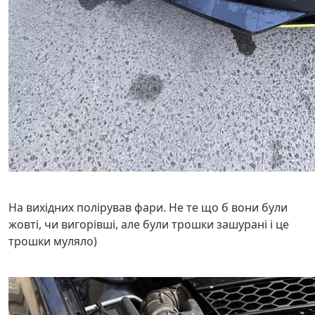
На вихідних полірував фари. Не те що б вони були
жовті, чи вигорівші, але були трошки зашурані і це
трошки муляло)