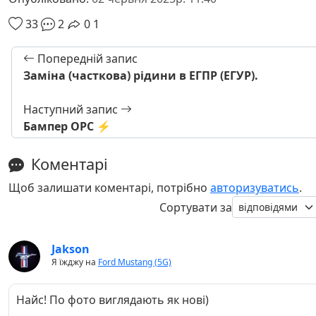
33
2
0
1
Попередній запис
Заміна (часткова) рідини в ЕГПР (ЕГУР).
Наступний запис
Бампер OPC ⚡️
Коментарі
Щоб залишати коментарі, потрібно
авторизуватись
.
Сортувати за
Jakson
Я їжджу на
Ford Mustang (5G)
Найс! По фото виглядають як нові)