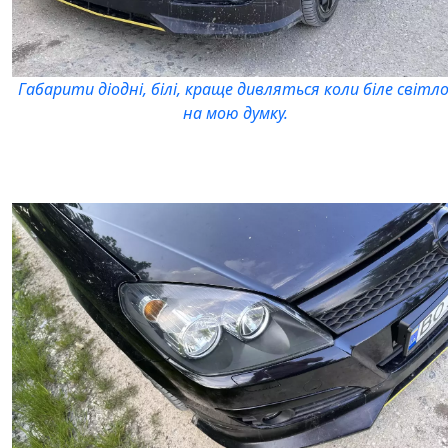
Габарити діодні, білі, краще дивляться коли біле світло
на мою думку.