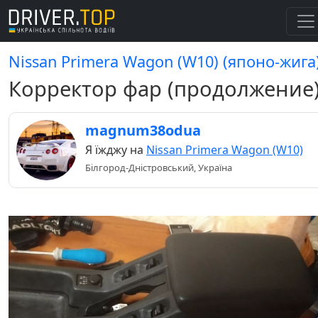
Nissan Primera Wagon (W10) (японо-жига
Корректор фар (продолжение
magnum38odua
Я їжджу на
Nissan Primera Wagon (W10)
Білгород-Дністровський, Україна