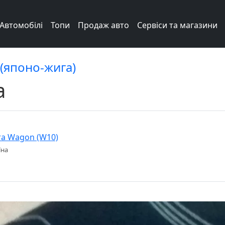
Автомобілі
Топи
Продаж авто
Сервіси та магазини
 (японо-жига)
а
ra Wagon (W10)
їна