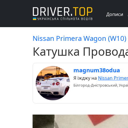
Дописи
Nissan Primera Wagon (W10)
Катушка Провод
magnum38odua
Я їжджу на
Nissan Prime
Білгород-Дністровський, Укра