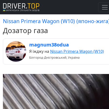
Nissan Primera Wagon (W10) (японо-жига
Дозатор газа
magnum38odua
Я їжджу на
Nissan Primera Wagon (W10)
Білгород-Дністровський, Україна