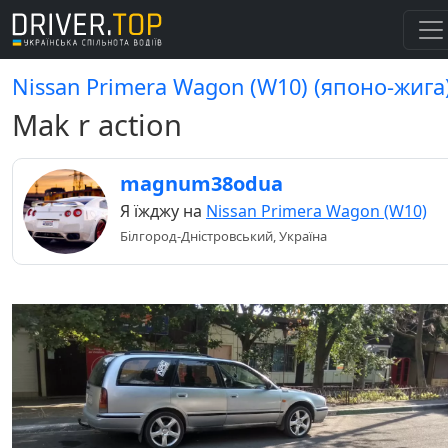
Nissan Primera Wagon (W10) (японо-жига
Mak r action
magnum38odua
Я їжджу на
Nissan Primera Wagon (W10)
Білгород-Дністровський, Україна