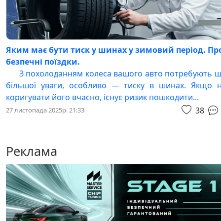
Яким має бути тиск у шинах у зимовий період. Пр
безпечні поїздки.
З похолоданням колеса вашого авто потребують 
більшої уваги, особливо — тиску в шинах. Якщо 
коригувати його вчасно, існує ризик пошкодити...
38
27 листопада 2025р. 21:33
Реклама