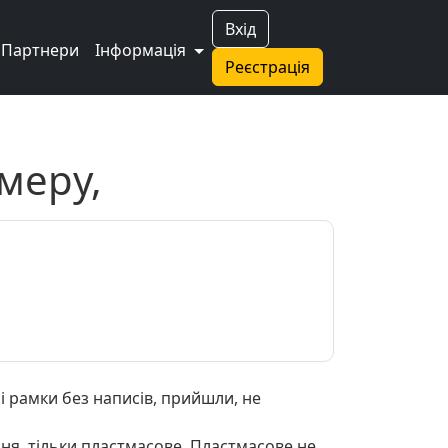
Вхід
Партнери
Інформація
Реєстрація
меру,
і рамки без написів, прийшли, не
ня, тільки пластмасове. Пластмасове не