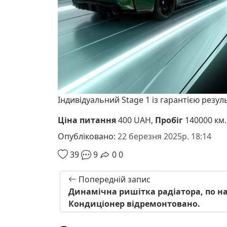
Індивідуальний Stage 1 із гарантією резул
Ціна питання
400 UAH,
Пробіг
140000 км.
Опубліковано:
22 березня 2025р. 18:14
39
9
0
0
Попередній запис
Динамічна ришітка радіатора, по н
Кондиціонер відремонтовано.