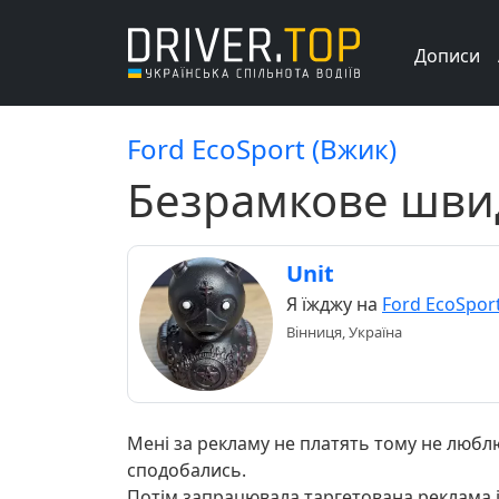
Дописи
Ford EcoSport (Вжик)
Безрамкове швид
Unit
Я їжджу на
Ford EcoSpor
Вінниця, Україна
Мені за рекламу не платять тому не любл
сподобались.
Потім запрацювала таргетована реклама і 