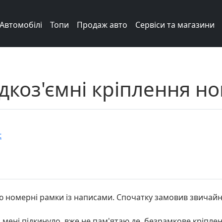
Автомобілі
Топи
Продаж авто
Сервіси та магазини
коз'ємні кріплення но
t
ю номерні рамки із написами. Спочатку замовив звичайн
мені підкинуло, вже не пам'ятаю де, безрамкове кріплен