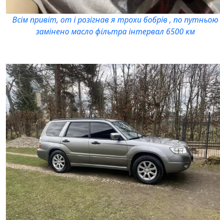
Всім привіт, от і розігнав я трохи бобрів , по путньою
замінено масло фільтра інтервал 6500 км