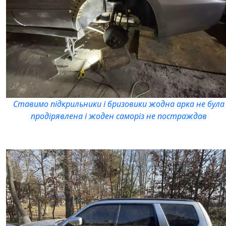
Ставимо підкрильники і бризовики жодна арка не була
продірявлена і жоден саморіз не постраждав