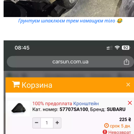
Грунтуєм шпаклюєм трем намащуєм тіло 😂