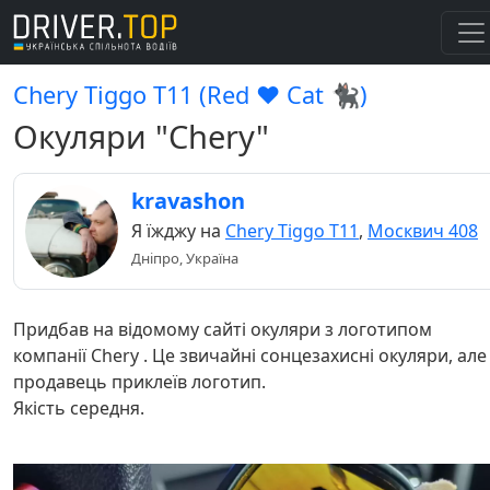
Chery Tiggo Т11 (Red ♥️ Cat 🐈‍⬛)
Окуляри "Chery"
kravashon
Я їжджу на
Chery Tiggo Т11
,
Москвич 408
Дніпро, Україна
Придбав на відомому сайті окуляри з логотипом
компанії Chery . Це звичайні сонцезахисні окуляри, але
продавець приклеїв логотип.
Якість середня.