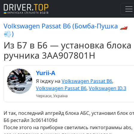
Volkswagen Passat B6 (Бомба-Пушка 🏎️
💨)
Из Б7 в Б6 — установка блока
ручника 3AA907801H
Yurii-A
Я їжджу на
Volkswagen Passat B6
,
Volkswagen Passat B6
,
Volkswagen ID.3
Черкаси, Україна
И так, последний апгрейд блока АБС, установил блок о
Б6 рестайл 3с0614109d
После этого на приборке светились пиктограммы abs,