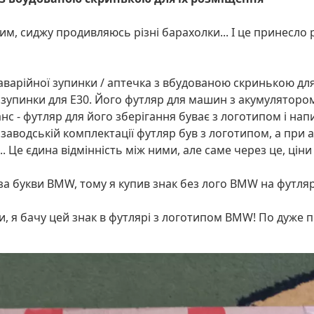
, сиджу продивляюсь різні барахолки... І це принесло ре
аварійної зупинки / аптечка з вбудованою скринькою для
 зупинки для E30. Його футляр для машин з акумуляторо
анс - футляр для його зберігання буває з логотипом і на
заводській комплектації футляр був з логотипом, а при 
. Це єдина відмінність між ними, але саме через це, ціни 
 букви BMW, тому я купив знак без лого BMW на футлярі..
и, я бачу цей знак в футлярі з логотипом BMW! По дуже пр