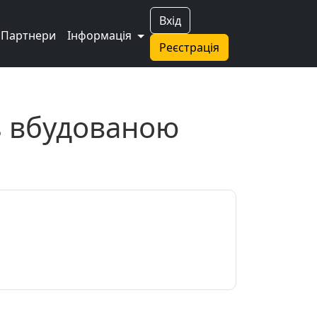
Вхід
Партнери
Інформація
Реєстрація
 з вбудованою