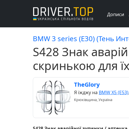
Дописи
BMW 3 series (E30) (Тень Ин
S428 Знак аварій
скринькою для ї
TheGlory
Я їжджу на
BMW X5 (E53)
Крюківщина, Україна
S428 Знак аварійної зупинки / аптечк