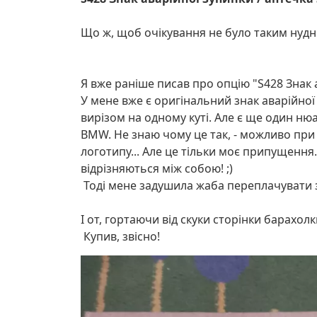
Що ж, щоб очікування не було таким нудним
Я вже раніше писав про опцію "S428 Знак 
У мене вже є оригінальний знак аварійної
вирізом на одному куті. Але є ще один ню
BMW. Не знаю чому це так, - можливо при 
логотипу... Але це тільки моє припущення..
відрізняються між собою! ;)
Тоді мене задушила жаба переплачувати за
І от, гортаючи від скуки сторінки барахолк
Купив, звісно!