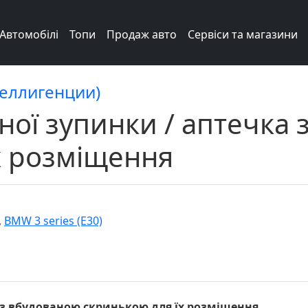
Автомобілі
Топи
Продаж авто
Сервіси та магазини
теллигенции)
ної зупинки / аптечка
х розміщення
,
BMW 3 series (E30)
а з вбудованою скринькою для їх розміщення