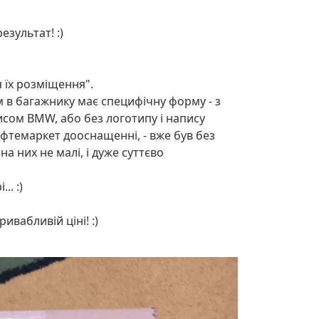
зультат! :)
 їх розміщення".
м в багажнику має специфічну форму - з
писом BMW, або без логотипу і напису
афтемаркет дооснащенні, - вже був без
на них не малі, і дуже суттєво
. :)
ивабливій ціні! :)