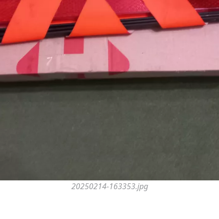
20250214-163353.jpg