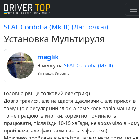
SEAT Cordoba (Mk II) (Ласточка))
Установка Мультируля
maglik
Я їжджу на
SEAT Cordoba (Mk II)
Вінниця, Україна
Головна річ це толковий електрик))
Довго гралися, але на щастя щасливчик, але прикол в
тому що є регулярний глюк, а саме коли завів машину
то не працюють кнопки, коректно починають
працювати, після їзди 10-15 хв їзди, не зрозуміло в чом
проблема, але факт залишається фактом))
Можливо проблема в магнітолі, але міняти поки що не