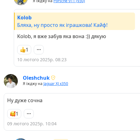
Я їжджу на
Porsche 911 (930)
Kolob
Бляха, ну просто як іграшкова! Кайф!
Kolob, я вже забув яка вона :)) дякую
1
10 лютого 2025р. 08:23
Oleshchuk
Я їжджу на
Jaguar XJ x350
Ну дуже сочна
1
09 лютого 2025р. 10:04