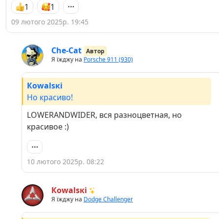
1
1
09 лютого 2025р. 19:45
Che-Cat
Автор
Я їжджу на
Porsche 911 (930)
Кowаlsкі
Но красиво!
LOWERANDWIDER, вся разноцветная, но
красивое :)
10 лютого 2025р. 08:22
Кowаlsкі
Я їжджу на
Dodge Challenger