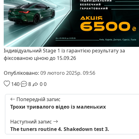
Індивідуальний Stage 1 із гарантією результату за
фіксованою ціною до 15.09.26
Опубліковано:
09 лютого 2025р. 09:56
140
8
0
0
Попередній запис
Трохи тривалого відео із маленьких
Наступний запис
The tuners routine 4. Shakedown test 3.