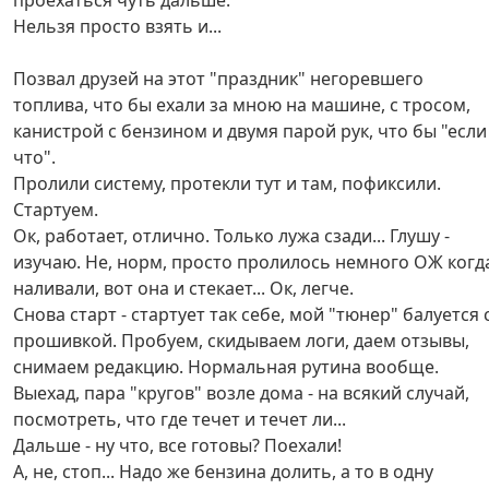
проехаться чуть дальше.
Нельзя просто взять и...
Позвал друзей на этот "праздник" негоревшего
топлива, что бы ехали за мною на машине, с тросом,
канистрой с бензином и двумя парой рук, что бы "если
что".
Пролили систему, протекли тут и там, пофиксили.
Стартуем.
Ок, работает, отлично. Только лужа сзади... Глушу -
изучаю. Не, норм, просто пролилось немного ОЖ когд
наливали, вот она и стекает... Ок, легче.
Снова старт - стартует так себе, мой "тюнер" балуется 
прошивкой. Пробуем, скидываем логи, даем отзывы,
снимаем редакцию. Нормальная рутина вообще.
Выехад, пара "кругов" возле дома - на всякий случай,
посмотреть, что где течет и течет ли...
Дальше - ну что, все готовы? Поехали!
А, не, стоп... Надо же бензина долить, а то в одну