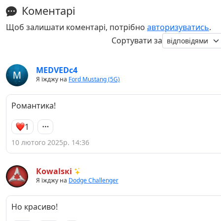
Коментарі
Щоб залишати коментарі, потрібно
авторизуватись
.
Сортувати за
MEDVEDc4
Я їжджу на
Ford Mustang (5G)
Романтика!
1
10 лютого 2025р. 14:36
Кowаlsкі
Я їжджу на
Dodge Challenger
Но красиво!