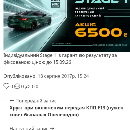
Індивідуальний Stage 1 із гарантією результату за
фіксованою ціною до 15.09.26
Опубліковано:
18 серпня 2017р. 15:24
0
0
0
0
Попередній запис
Хруст при включении передач КПП F13 (нужен
совет бывалых Опелеводов)
Наступний запис