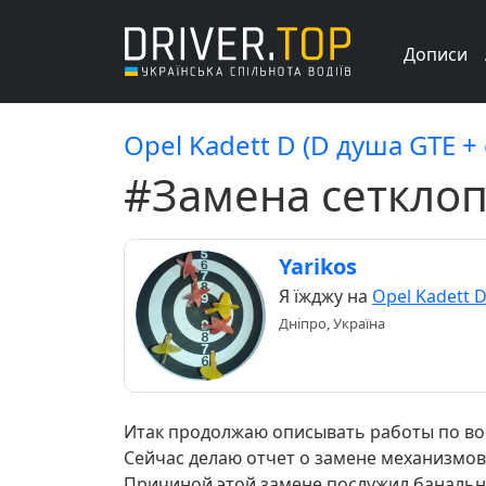
Дописи
Opel Kadett D (D душа GTE +
#Замена сетклоп
Yarikos
Я їжджу на
Opel Kadett D
Дніпро, Україна
Итак продолжаю описывать работы по во
Сейчас делаю отчет о замене механизмо
Причиной этой замене послужил банальн