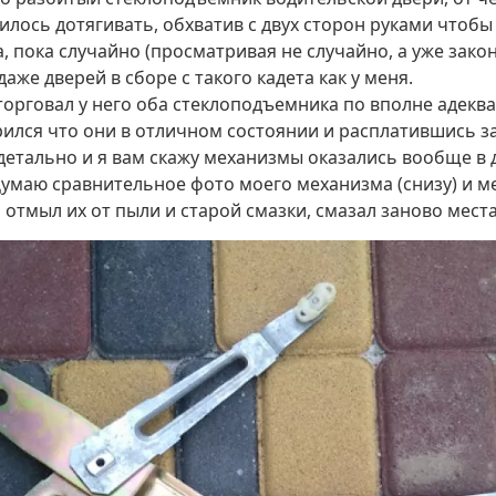
илось дотягивать, обхватив с двух сторон руками чтобы
а, пока случайно (просматривая не случайно, а уже зак
аже дверей в сборе с такого кадета как у меня.
торговал у него оба стеклоподъемника по вполне адеква
рился что они в отличном состоянии и расплатившись за
детально и я вам скажу механизмы оказались вообще в 
Думаю сравнительное фото моего механизма (снизу) и м
ь отмыл их от пыли и старой смазки, смазал заново мест