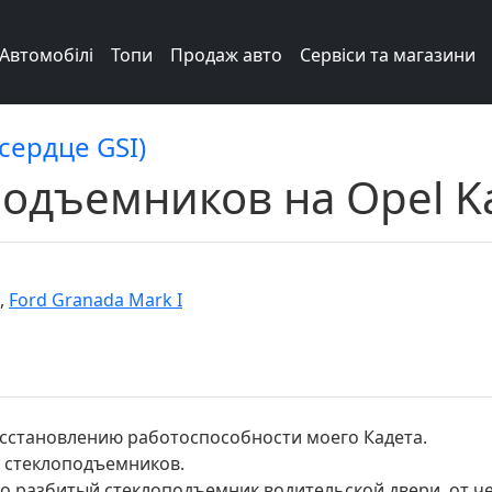
Автомобілі
Топи
Продаж авто
Сервіси та магазини
 сердце GSI)
одъемников на Opel Ka
,
Ford Granada Mark I
сстановлению работоспособности моего Кадета.
в стеклоподъемников.
о разбитый стеклоподъемник водительской двери, от ч