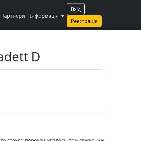
Вхід
Партнери
Інформація
Реєстрація
dett D
его стекло перекашивалось при движении