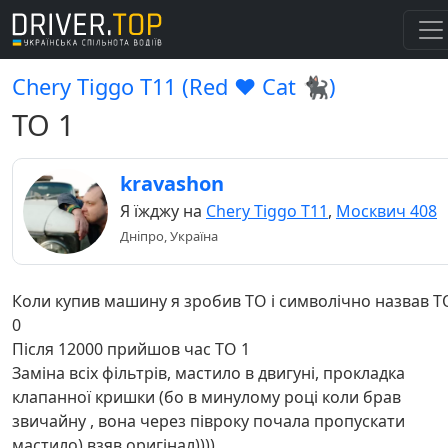
Chery Tiggo Т11 (Red ♥️ Cat 🐈‍⬛)
ТО 1
kravashon
Я їжджу на
Chery Tiggo Т11
,
Москвич 408
Дніпро, Україна
Коли купив машину я зробив ТО і символічно назвав Т
0
Після 12000 прийшов час ТО 1
Заміна всіх фільтрів, мастило в двигуні, прокладка
клапанної кришки (бо в минулому році коли брав
звичайну , вона через півроку почала пропускати
мастило) взяв оригінал))))