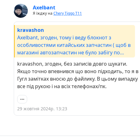
Axelbant
Я їжджу на
Chery Tiggo Т11
kravashon
Axelbant, згоден, тому і веду блокнот з
особливостями китайських запчастин ( щоб в
магазині автозапчастин не було забігу по
декілька разів)
kravashon, згоден, без записів довго шукати.
Якщо точно впевнився що воно підходить, то я в
Гугл замітках вносю до файлику. В цьому випадку
все під рукою і на всіх телефонах/пк.
29 жовтня 2024р. 13:23