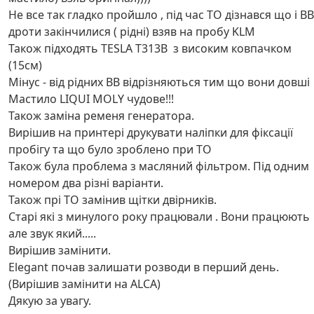
Не все так гладко пройшло , під час ТО дізнався що і ВВ
дроти закінчилися ( рідні) взяв на пробу KLM
Також підходять TESLA T313B з високим ковпачком
(15см)
Мінус - від рідних ВВ відрізняються тим що вони довші
Мастило LIQUI MOLY чудове!!!
Також заміна ременя генератора.
Вирішив на принтері друкувати наліпки для фіксації
пробігу та що було зроблено при ТО
Також була проблема з масляний фільтром. Під одним
номером два різні варіанти.
Також прі ТО замінив щітки двірників.
Старі які з минулого року працювали . Вони працюють
але звук який.....
Вирішив замінити.
Elegant почав залишати розводи в перший день.
(Вирішив замінити на ALCA)
Дякую за увагу.