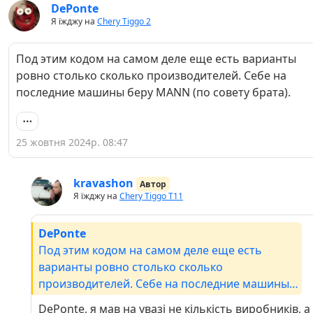
DePonte
Я їжджу на
Chery Tiggo 2
Под этим кодом на самом деле еще есть варианты
ровно столько сколько производителей. Себе на
последние машины беру MANN (по совету брата).
25 жовтня 2024р. 08:47
kravashon
Автор
Я їжджу на
Chery Tiggo Т11
DePonte
Под этим кодом на самом деле еще есть
варианты ровно столько сколько
производителей. Себе на последние машины
беру MANN (по совету брата).
DePonte, я мав на увазі не кількість виробників, а