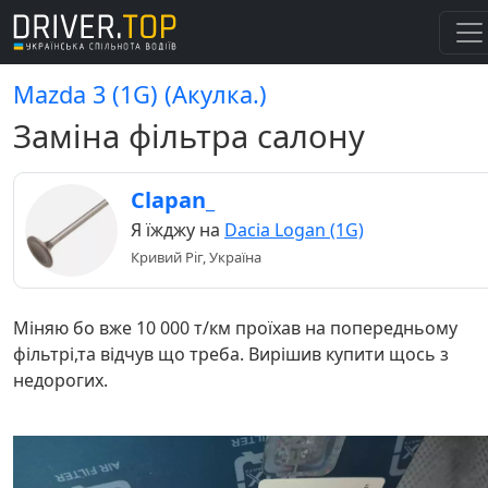
Mazda 3 (1G) (Акулка.)
Заміна фільтра салону
Clapan_
Я їжджу на
Dacia Logan (1G)
Кривий Ріг, Україна
Міняю бо вже 10 000 т/км проїхав на попередньому
фільтрі,та відчув що треба. Вирішив купити щось з
недорогих.