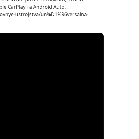
le CarPlay та Android Auto.
lovnye-ustrojstva/un%D1%96versalna-