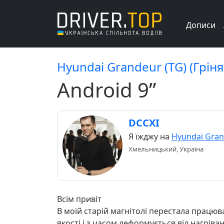
Дописи
Hyundai Grandeur (TG) (Гріня
Android 9”
DCCXI
Я їжджу на
Hyundai Gran
Хмельницький, Україна
Всім привіт
В моїй старій магнітолі перестала працюва
якості і з часом деформується від нагріван