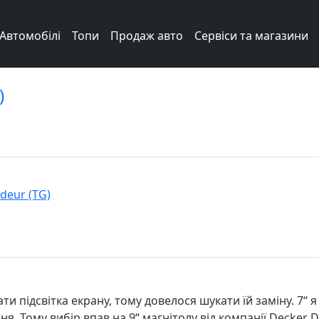
Автомобілі
Топи
Продаж авто
Сервіси та магазини
)
deur (TG)
ти підсвітка екрану, тому довелося шукати їй заміну. 7“ я
ня. Тому вибір впав на 9“ магнітолу від компанії Decker 