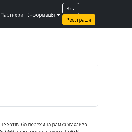
Вхід
Партнери
Інформація
Реєстрація
 не хотів, бо перехідна рамка жахливої
D9. 6GB оперативної памʼяті, 128GB