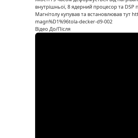
внутрішньої, 8 ядерний процесор та DSP пр
Магнітолу купував та встановлював тут ht
magn%D1%96tola-decker-d9-002
Відео До/Після