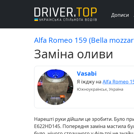
Дописи
Alfa Romeo 159 (Bella mozzare
Заміна оливи
Vasabi
Я їжджу на
Alfa Romeo 1
Южноукраїнськ, Україна
Нарешті руки дійшли це зробити. Було пр
E622HD145. Попередня заміна мастила була
було, нічого страшного у фільтрі не знай