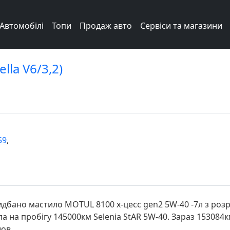
Автомобілі
Топи
Продаж авто
Сервіси та магазини
lla V6/3,2)
59
,
идбано мастило MOTUL 8100 x-цесс gen2 5W-40 -7л з роз
 на пробігу 145000км Selenia StAR 5W-40. Зараз 153084км
шов