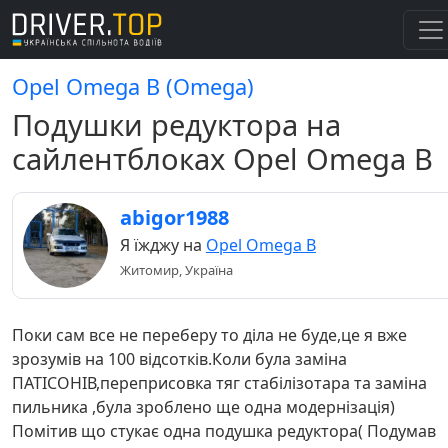
Opel Omega B (Omega)
Подушки редуктора на
сайлентблоках Opel Omega B
abigor1988
Я їжджу на
Opel Omega B
Житомир, Україна
Поки сам все не переберу то діла не буде,це я вже
зрозумів на 100 відсотків.Коли була заміна
ПАТІСОНІВ,переприсовка тяг стабілізотара та заміна
пильника ,була зроблено ще одна модернізація)
Помітив що стукає одна подушка редуктора( Подумав