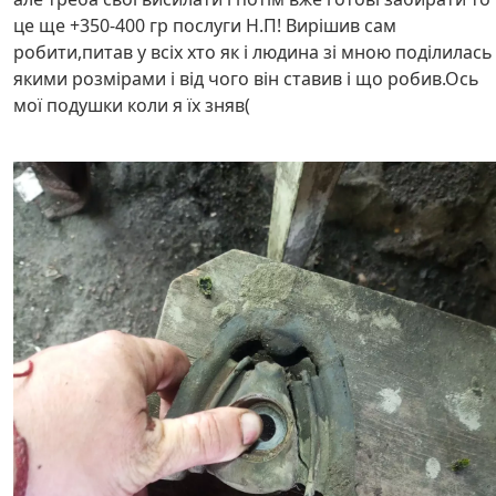
це ще +350-400 гр послуги Н.П! Вирішив сам
робити,питав у всіх хто як і людина зі мною поділилась
якими розмірами і від чого він ставив і що робив.Ось
мої подушки коли я їх зняв(