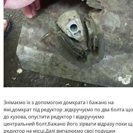
Знімаємо їх з допомогою домкрата і бажано на
ямі,домкрат під редуктор ,відкручуємо по два болта що
до кузова, опустити редуктор і відкручуємо
центральний болт,бажано його зірвати відразу поки щ
редуктор на місці.Далі випалюємо свої подушки