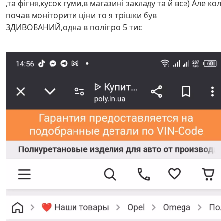
,та фігня,кусок гуми,в магазині закладу та й все) Але ко
почав моніторити ціни то я трішки був
ЗДИВОВАНИЙ,одна в поліпро 5 тис