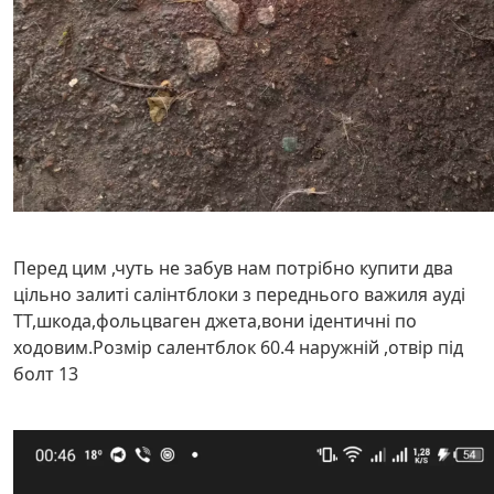
Перед цим ,чуть не забув нам потрібно купити два
цільно залиті салінтблоки з переднього важиля ауді
ТТ,шкода,фольцваген джета,вони ідентичні по
ходовим.Розмір салентблок 60.4 наружній ,отвір під
болт 13