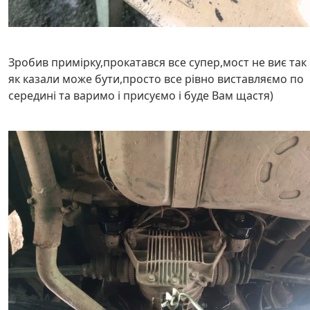
Зробив примірку,прокатався все супер,мост не виє так
як казали може бути,просто все рівно виставляємо по
середині та варимо і присуємо і буде Вам щастя)