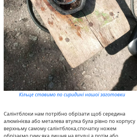
Кільце ставимо по сиридині нашої заготовки
Салінтблоки нам потрібно обрізати щоб середина
алюмінієва або металева втулка була рівно по корпусу
верхньму самому салінтблока,спочатку ножем
обрізаємо гуму яка лишня на втулці а потім або