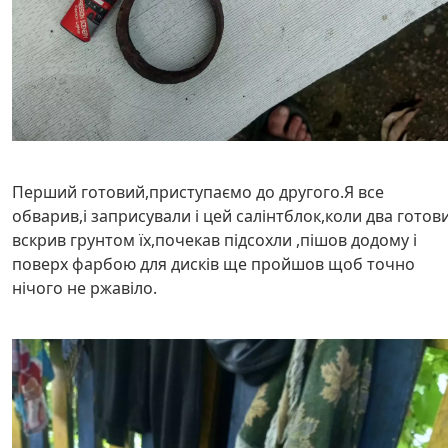
Перший готовий,приступаємо до другого.Я все
обварив,і заприсували і цей салінтблок,коли два готов
вскрив грунтом їх,почекав підсохли ,пішов додому і
поверх фарбою для дисків ще пройшов щоб точно
нічого не ржавіло.