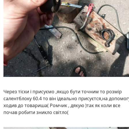
Через тіски і присуємо ,якщо бути точним то розмір
салентблоку 60.4 то він ідеально присуєтся,на допомог
ходив до товариша( Ромчик , дякую )так як коли все
почав робити зникло світло(