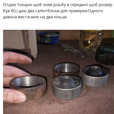
Отдаю токарю щоб зняв різьбу в середині щоб розмір
був 60,і даю два салінтблоки для примірки.Одного
дзвона вистачило на два кільця