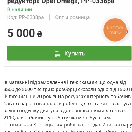
,в магазині під замовлення і теж сказали що одна від
3500 до 5000 тис гр,на розборці сказали одна від 1500 
їй вже більше 20 років( На ресурсах інтернету побачив
багато варіантів аналоги роблять,хто ставить з лануса
задню подушку двигуна з допрацюваннями хто з ваз
2110,але побачив ту роботу яка мені була сама
оптимальна.Хлопець сам робить і продає 2 тис за пару
але треба свої висилати і потім вже готові забирати то