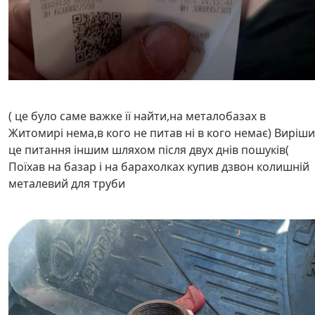
( це було саме важке її найти,на металобазах в
Житомирі нема,в кого не питав ні в кого немає) Виріш
це питання іншим шляхом після двух днів пошуків(
Поїхав на базар і на барахолках купив дзвон колишній
металевий для труби