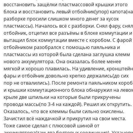
восстановить защёлки пластмассовой крышки этого
блока и восстановить левый отбойник(упор) капота(на
разборке просили слишком много денег за кусок
пластмассы). Началось всё с разборки. Снял фару, снял
отбойник, отцепил все разъёмы в блоке коммутации и
вытащил блок коммутации вместе с коробом. С фарой
отбойником разобрался с помощью паяльника и
пластмассы из которой была сделана заглушка клемм
нового аккумулятора. Она оказалась более менее
мягкой и хорошо плавилась. На удивление, кронштейн
фары и отбойник довольно крепко держались(до сих
пор не отвалились). После ремонта паяльником короб
и крышки коммутационного блока обнаружил на лево
крыле две шпильки на которые были прикручены
провода массы(по 3-4 на каждой). Решил их открутить.
Оказалось, что все клеммы были сильно окислены.
Зачистил всё наждачкой и прикрутил на свои места.
Тоже самое сделал с плюсовой шиной от
аккумулятора(там два болтовых соединения). Установ