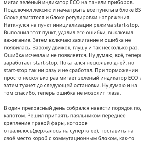
мигал зелёный индикатор ECO на панели приборов.
Подключил лексию и начал рыть все пункты в блоке BS
блоке двигателя и блоке регулировки напряжения.
Наткнулся на пункт инициализации режима start-stop.
Выполнил этот пункт, удалил все ошибки, выключил
зажигание. Затем включаю зажигание и ошибка не
появилась. Завожу движок, глушу и так несколько раз.
Ошибка исчезла и не появляется. Ну думаю, всё, тепер
заработает start-stop. Покатался несколько дней, но
start-stop так ни разу и не сработал. При торможении
просто несколько раз мигает зелёный индикатор ECO 
затем тухнет до следующей остановки. Ну думаю и на
том спасибо, теперь ошибка не мозолит глаза.
В один прекрасный день собрался навести порядок по
капотом. Решил припаять паяльником переднее
крепление правой фары, которое
отвалилось(держалось на супер клее), поставить на
своё место короб с коммутационным блоком, как-то