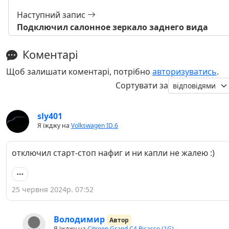
Наступний запис
Подключил салонное зеркало заднего вида
Коментарі
Щоб залишати коментарі, потрібно
авторизуватись
.
Сортувати за
sly401
Я їжджу на
Volkswagen ID.6
отключил старт-стоп нафиг и ни капли не жалею :)
25 червня 2024р. 07:52
Володимир
Автор
Я їжджу на
Citroen Grand C4 Picasso (1G)