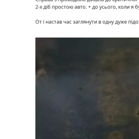
2-х діб простою авто. + до усього, коли я 
От і настав час заглянути в одну дуже підо