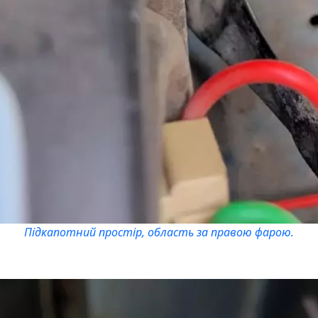
Підкапотний простір, область за правою фарою.