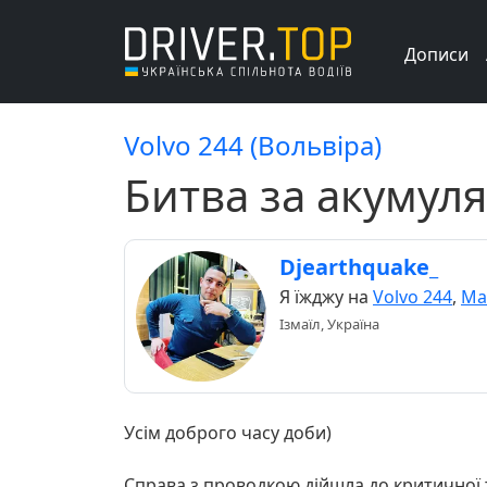
Дописи
Volvo 244 (Вольвіра)
Битва за акумулят
Djearthquake_
Я їжджу на
Volvo 244
,
Ma
Ізмаїл, Україна
Усім доброго часу доби)
Справа з проводкою дійшла до критичної т