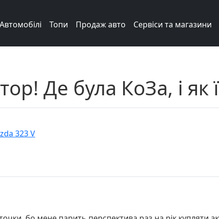
Автомобілі
Топи
Продаж авто
Сервіси та магазини
ор! Де була КоЗа, і як 
zda 323 V
очки, бо мене парить перспектива раз на рік купляти аку