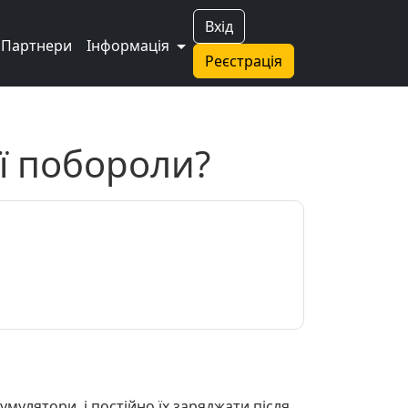
Вхід
Партнери
Інформація
Реєстрація
її побороли?
мулятори, і постійно їх заряджати після