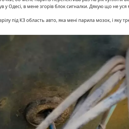
був у Одесі, в мене згорів блок сигналки. Дякую що не уся
зрілу під КЗ область авто, яка мені парила мозок, і яку т