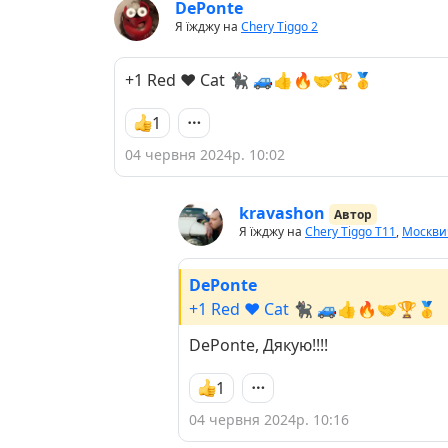
DePonte
Я їжджу на
Chery Tiggo 2
+1 Red ♥️ Cat 🐈‍⬛ 🚙👍🔥🤝🏆🥇
1
04 червня 2024р. 10:02
kravashon
Автор
Я їжджу на
Chery Tiggo Т11
,
Москви
DePonte
+1 Red ♥️ Cat 🐈‍⬛ 🚙👍🔥🤝🏆🥇
DePonte, Дякую!!!!
1
04 червня 2024р. 10:16