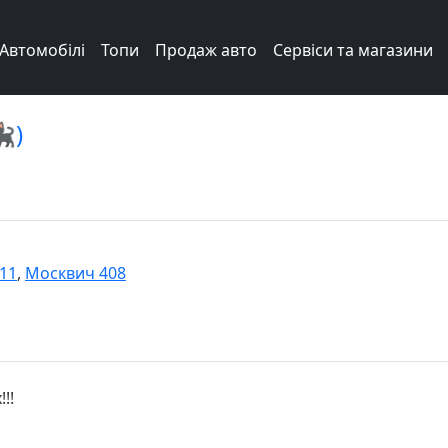
Автомобілі
Топи
Продаж авто
Сервіси та магазини
‍⬛)
Т11
,
Москвич 408
!!!