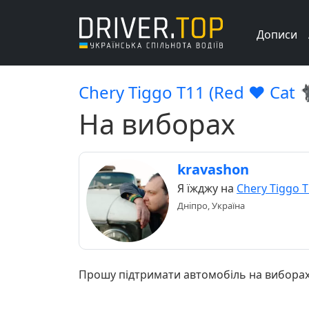
Дописи
Chery Tiggo Т11 (Red ♥️ Cat 🐈
На виборах
kravashon
Я їжджу на
Chery Tiggo 
Дніпро, Україна
Прошу підтримати автомобіль на виборах