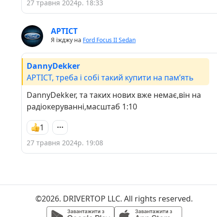
27 травня 2024р. 18:33
APTICT
Я їжджу на
Ford Focus II Sedan
DannyDekker
APTICT, треба і собі такий купити на памʼять
DannyDekker, та таких нових вже немає,він на
радіокеруванні,масштаб 1:10
1
27 травня 2024р. 19:08
©2026. DRIVERTOP LLC. All rights reserved.