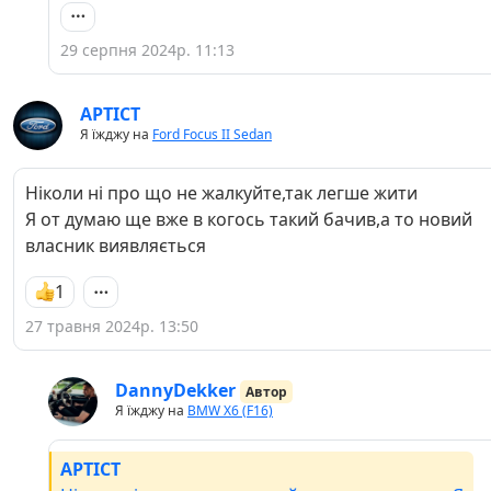
29 серпня 2024р. 11:13
APTICT
Я їжджу на
Ford Focus II Sedan
Ніколи ні про що не жалкуйте,так легше жити
Я от думаю ще вже в когось такий бачив,а то новий
власник виявляється
1
27 травня 2024р. 13:50
DannyDekker
Автор
Я їжджу на
BMW X6 (F16)
APTICT