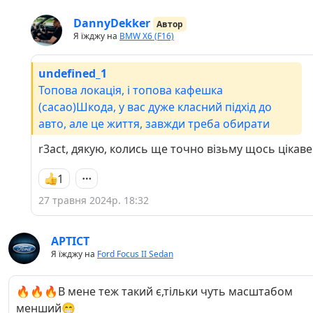
DannyDekker
Автор
Я їжджу на
BMW X6 (F16)
undefined_1
Топова локація, і топова кафешка
(сасао)Шкода, у вас дуже класний підхід до
авто, але це життя, завжди треба обирати
r3act, дякую, колись ще точно візьму щось цікаве
1
27 травня 2024р. 18:32
APTICT
Я їжджу на
Ford Focus II Sedan
🔥🔥🔥В мене теж такий є,тільки чуть масштабом
менший😁