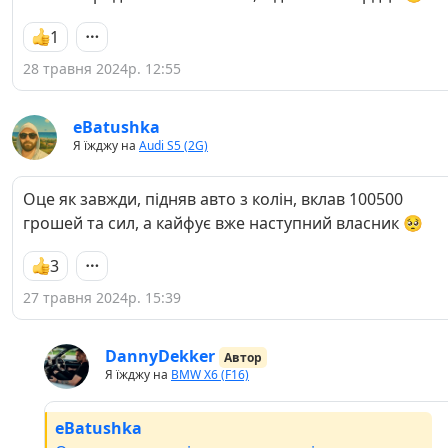
1
28 травня 2024р. 12:55
eBatushka
Я їжджу на
Audi S5 (2G)
Оце як завжди, підняв авто з колін, вклав 100500
грошей та сил, а кайфує вже наступний власник 🥺
3
27 травня 2024р. 15:39
DannyDekker
Автор
Я їжджу на
BMW X6 (F16)
eBatushka