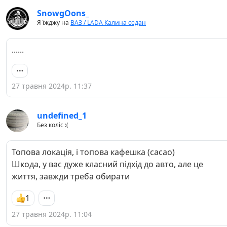
SnowgOons_
Я їжджу на
ВАЗ / LADA Калина седан
......
27 травня 2024р. 11:37
undefined_1
Без коліс :(
Топова локація, і топова кафешка (сасао)
Шкода, у вас дуже класний підхід до авто, але це
життя, завжди треба обирати
1
27 травня 2024р. 11:04