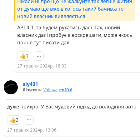
Ніколи ні про що не жалкуйте,так легше житиЯ
от думаю ще вже в когось такий бачив,а то
новий власник виявляється
APTICT, та будем рухатись далі. Так, новий
власник далі пробує її воскрешати, може якось
почне тут писати далі
1
27 травня 2024р. 18:33
sly401
Я їжджу на
Volkswagen ID.6
дуже прикро. У Вас чудовий підхід до володіння авто
2
27 травня 2024р. 13:06