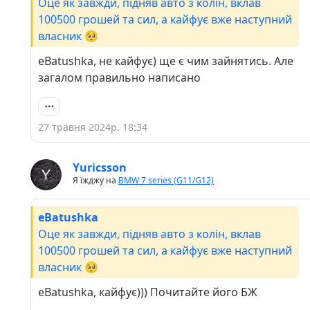
Оце як завжди, підняв авто з колін, вклав
100500 грошей та сил, а кайфує вже наступний
власник 🥺
eBatushka, не кайфує) ще є чим зайнятись. Але
загалом правильно написано
27 травня 2024р. 18:34
Yuricsson
Я їжджу на
BMW 7 series (G11/G12)
eBatushka
Оце як завжди, підняв авто з колін, вклав
100500 грошей та сил, а кайфує вже наступний
власник 🥺
eBatushka, кайфує))) Почитайте його БЖ