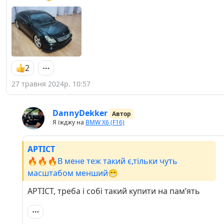
2
27 травня 2024р. 10:57
DannyDekker
Автор
Я їжджу на
BMW X6 (F16)
APTICT
🔥🔥🔥В мене теж такий є,тільки чуть
масштабом менший😁
APTICT, треба і собі такий купити на памʼять