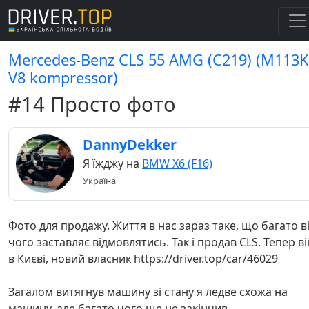
Mercedes-Benz CLS 55 AMG (C219) (M113K
V8 kompressor)
#14 Просто фото
DannyDekker
Я їжджу на
BMW X6 (F16)
Україна
Фото для продажу. Життя в нас зараз таке, що багато в
чого заставляє відмовлятись. Так і продав CLS. Тепер ві
в Києві, новий власник https://driver.top/car/46029
Загалом витягнув машину зі стану я ледве схожа на
машину, але багато чого ще не закінчив.