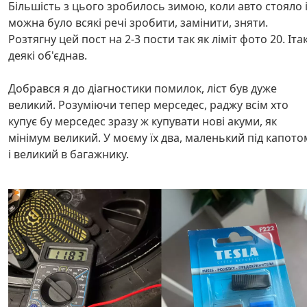
Більшість з цього зробилось зимою, коли авто стояло 
можна було всякі речі зробити, замінити, зняти.
Розтягну цей пост на 2-3 пости так як ліміт фото 20. Іта
деякі об'єднав.
Добрався я до діагностики помилок, ліст був дуже
великий. Розуміючи тепер мерседес, раджу всім хто
купує бу мерседес зразу ж купувати нові акуми, як
мінімум великий. У моєму їх два, маленький під капото
і великий в багажнику.