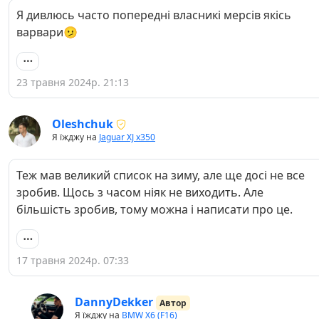
Я дивлюсь часто попередні власникі мерсів якісь
варвари🫤
23 травня 2024р. 21:13
Oleshchuk
Я їжджу на
Jaguar XJ x350
Теж мав великий список на зиму, але ще досі не все
зробив. Щось з часом ніяк не виходить. Але
більшість зробив, тому можна і написати про це.
17 травня 2024р. 07:33
DannyDekker
Автор
Я їжджу на
BMW X6 (F16)