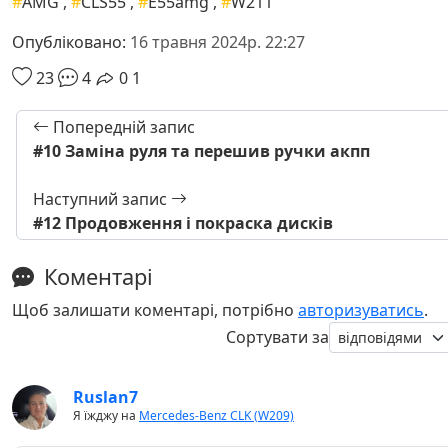
#
AMG
,
#
CLS55
,
#
E55amg
,
#
W211
Опубліковано:
16 травня 2024р. 22:27
23
4
0
1
Попередній запис
#10 Заміна руля та перешив ручки акпп
Наступний запис
#12 Продовження і покраска дисків
Коментарі
Щоб залишати коментарі, потрібно
авторизуватись
.
Сортувати за
Ruslan7
Я їжджу на
Mercedes-Benz CLK (W209)