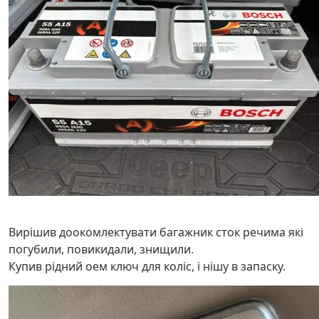
Вирішив доокомлектувати багажник сток речима які
погубили, повикидали, знищили.
Купив рідний оем ключ для коліс, і нішу в запаску.