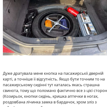
Дуже дратувала мене кнопка на пасажирськії дверній
карті, а точніше її відсутність. Якщо бути точним то на
пасажирському сидінні тут каталась якась страшна
свинота, тому що поломано фактично все з цієї сторо
(Козирьок, кнопки сидінь, кришка аптечки в ногах,
роздовбана лічинка замка в бардачок, хром зліз з