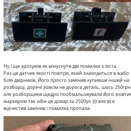
Ну і ще зрозумів як мінуснути дві помилки з ліста.
Раз це датчик якості повітря, який знаходиться в жабо
біля двірників. Його просто замінив купивши інший на
розборці, доречі зовсім не дорога деталь, шось 250грн
але розборщики щедро пообмальовували його жовти
маркером так ніби це довар за 2500уо ))) але все
відчистив замінив і помилка пропала.