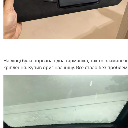
На люці була порвана одна гармашка, також зламане її
кріплення. Купив оригінал іншу. Все стало без проблем