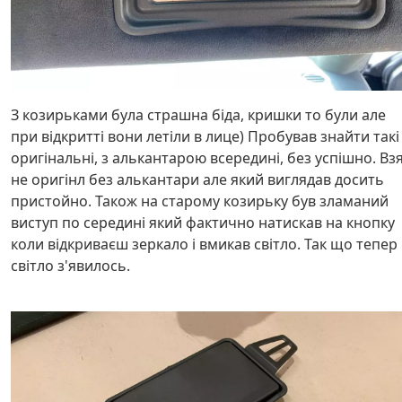
З козирьками була страшна біда, кришки то були але
при відкритті вони летіли в лице) Пробував знайти такі
оригінальні, з алькантарою всередині, без успішно. Вз
не оригінл без алькантари але який виглядав досить
пристойно. Також на старому козирьку був зламаний
виступ по середині який фактично натискав на кнопку
коли відкриваєш зеркало і вмикав світло. Так що тепер 
світло з'явилось.