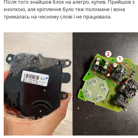
Після того знайшов блок на алегро, купив. Прийшов з
кнопкою, але кріплення було теж поломане і вона
трималась на чесному слові і не працювала.