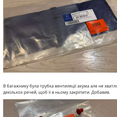
В багажнику була трубка вентиляції акума але не хватл
декількох речей, щоб її в ньому закріпити. Добавив.